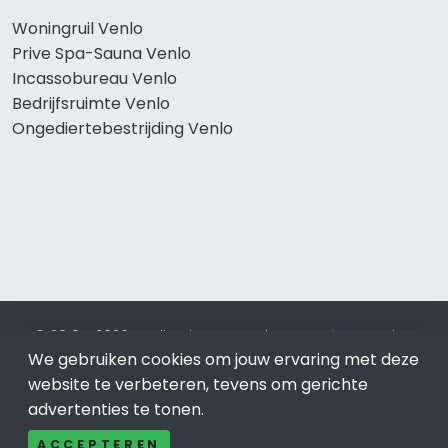
Woningruil Venlo
Prive Spa-Sauna Venlo
Incassobureau Venlo
Bedrijfsruimte Venlo
Ongediertebestrijding Venlo
© 2019 - 2026 Realisatie en SEO door
SEO-bureau
Lion
Internet. Betaal alleen voor bewezen resultaten?
SEO
We gebruiken cookies om jouw ervaring met deze
optimalisatie No Cure No Pay
.
Venlo
is onderdeel van Lion
website te verbeteren, tevens om gerichte
Internet.
advertenties te tonen.
Beeldcredits
ACCEPTEREN