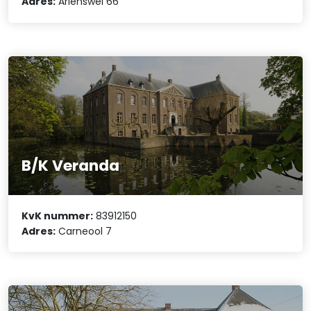
Adres:
Ariënswei 66
B/K Veranda
KvK nummer:
83912150
Adres:
Carneool 7