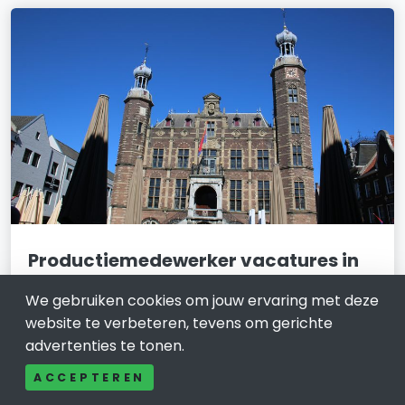
Productiemedewerker vacatures in
Venlo: kansen voor nieuwe talenten
We gebruiken cookies om jouw ervaring met deze
7 juni 2024
website te verbeteren, tevens om gerichte
advertenties te tonen.
Venlo staat bekend om zijn bloeiende industriële
sector en biedt volop mogelijkheden voor
ACCEPTEREN
productiemedewerkers. Deze functies zijn essentieel