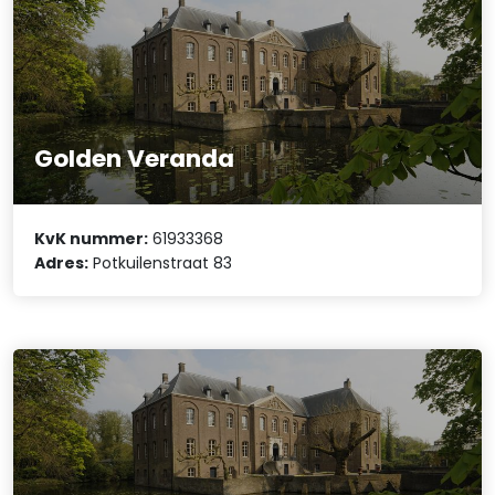
GoIden Veranda
KvK nummer:
61933368
Adres:
Potkuilenstraat 83