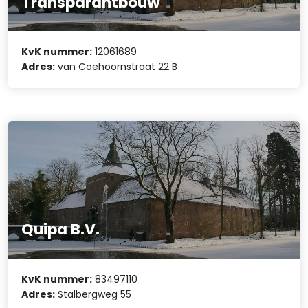
Transparantbouw
KvK nummer:
12061689
Adres:
van Coehoornstraat 22 B
Quipa B.V.
KvK nummer:
83497110
Adres:
Stalbergweg 55