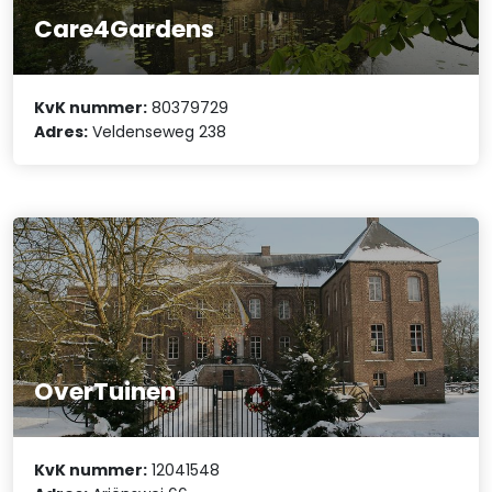
Care4Gardens
KvK nummer:
80379729
Adres:
Veldenseweg 238
OverTuinen
KvK nummer:
12041548