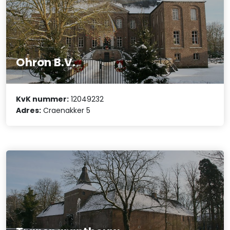
Ohron B.V.
KvK nummer:
12049232
Adres:
Craenakker 5