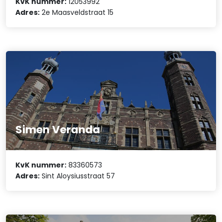
KvK nummer:
12053992
Adres:
2e Maasveldstraat 15
Simen Veranda
KvK nummer:
83360573
Adres:
Sint Aloysiusstraat 57