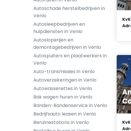
Autoschade herstelbedrijven in
Venlo
KvK
Autosleepbedrijven en
Adr
hulpdiensten in Venlo
Autosloperijen en
demontagebedrijven in Venlo
Autospuiters en plaatwerkers in
Venlo
Auto-transmissies in Venlo
Autoverzekeringen in Venlo
Autowasserettes in Venlo
A
Bak wagen huren in Venlo
Co
Banden-Bandenservice in Venlo
Bedrijfsauto leasen in Venlo
Benzinestations in Venlo
KvK
Adr
Bestelbus huren in Venlo