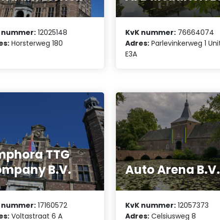
 nummer:
12025148
KvK nummer:
76664074
es:
Horsterweg 180
Adres:
Parlevinkerweg 1 Uni
E3A
mphora TTG
mpany B.V.
Auto Arena B.V
 nummer:
17160572
KvK nummer:
12057373
es:
Voltastraat 6 A
Adres:
Celsiusweg 8