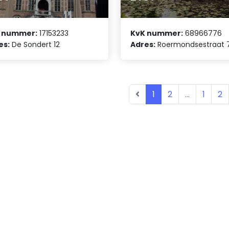
 nummer:
17153233
KvK nummer:
68966776
es:
De Sondert 12
Adres:
Roermondsestraat 
1
2
...
1
2