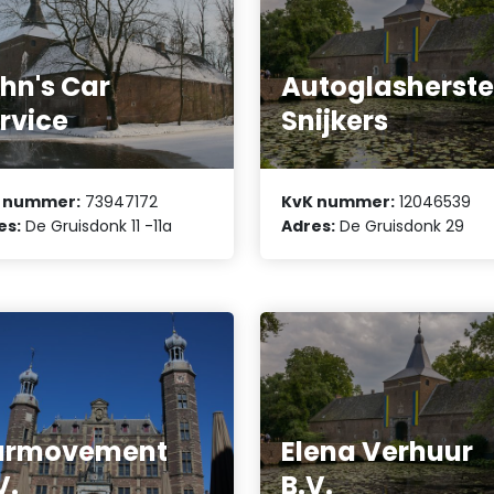
hn's Car
Autoglasherste
rvice
Snijkers
 nummer:
73947172
KvK nummer:
12046539
es:
De Gruisdonk 11 -11a
Adres:
De Gruisdonk 29
armovement
Elena Verhuur
V.
B.V.