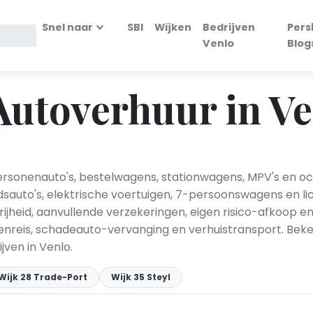
Snel naar
SBI
Wijken
Bedrijven
Pers
Venlo
Blog
Autoverhuur in Ve
ersonenauto's, bestelwagens, stationwagens, MPV's en oc
auto's, elektrische voertuigen, 7-persoonswagens en li
rijheid, aanvullende verzekeringen, eigen risico-afkoop 
nreis, schadeauto-vervanging en verhuistransport. Bekend
jven in Venlo.
Wijk 28 Trade-Port
Wijk 35 Steyl