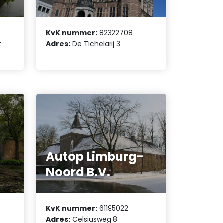
KvK nummer:
82322708
t
Adres:
De Tichelarij 3
Autop Limburg-
.
Noord B.V.
KvK nummer:
61195022
Adres:
Celsiusweg 8