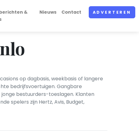
berichten &
Nieuws
Contact
ADVERTEREN
s
nlo
casions op dagbasis, weekbasis of langere
chte bedrijfsvoertuigen. Gangbare
en jonge bestuurders-toeslagen. Klanten
e spelers zijn Hertz, Avis, Budget,