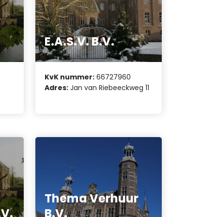
s
E.A.S.V. B.V.
KvK nummer:
66727960
Adres:
Jan van Riebeeckweg 11
Thema Verhuur
.V.
B.V.