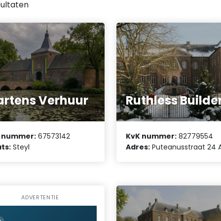
ultaten
rtens Verhuur
Ruthless Builde
 nummer:
67573142
KvK nummer:
82779554
ts:
Steyl
Adres:
Puteanusstraat 24 
ADVERTENTIE