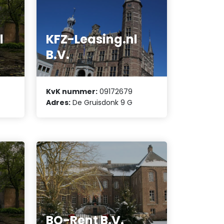
l
KFZ-Leasing.nl
B.V.
KvK nummer:
09172679
Adres:
De Gruisdonk 9 G
BO-Rent B.V.