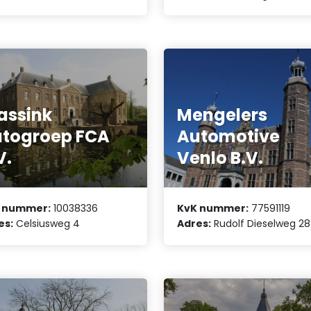
assink
Mengelers
togroep FCA
Automotive
V.
Venlo B.V.
 nummer:
10038336
KvK nummer:
77591119
es:
Celsiusweg 4
Adres:
Rudolf Dieselweg 28