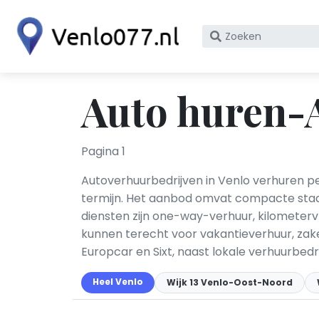
Zoek
op
bedrijfsnaam
of
Auto huren-
KvK
nummer
Pagina 1
Autoverhuurbedrijven in Venlo verhuren p
termijn. Het aanbod omvat compacte stads
diensten zijn one-way-verhuur, kilometerv
kunnen terecht voor vakantieverhuur, zake
Europcar en Sixt, naast lokale verhuurbedri
Heel Venlo
Wijk 13 Venlo-Oost-Noord