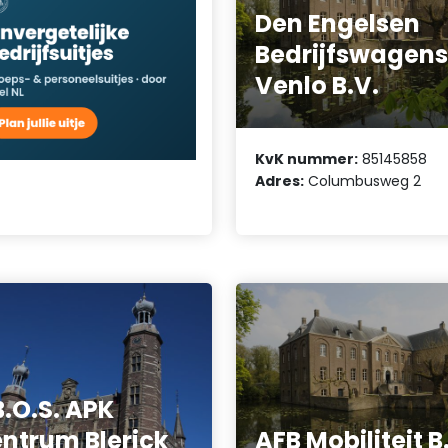
Den Engelsen
Bedrijfswagen
Venlo B.V.
KvK nummer:
85145858
Adres:
Columbusweg 2
B.O.S. APK
ntrum Blerick
AFB Mobiliteit B