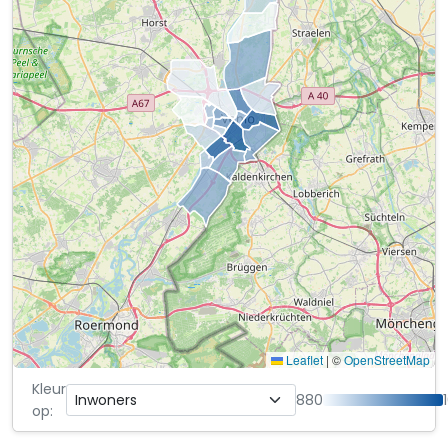
Leaflet
|
©
OpenStreetMap
Kleur
880
op: