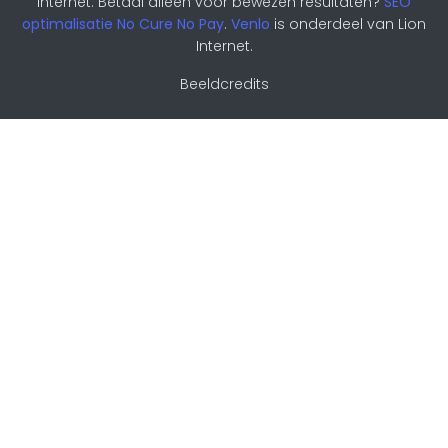
Internet. Betaal alleen voor bewezen resultaten?
SEO
optimalisatie No Cure No Pay
.
Venlo
is onderdeel van Lion
Internet.
Beeldcredits