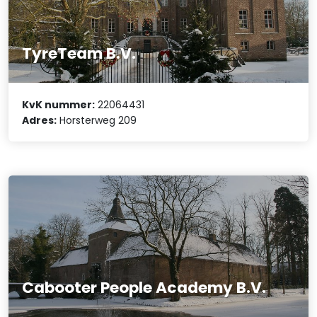
TyreTeam B.V.
KvK nummer:
22064431
Adres:
Horsterweg 209
Cabooter People Academy B.V.