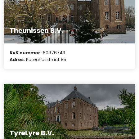
Theunissen B.V.
KvK nummer:
80976743
Adres:
Puteanusstraat 85
TyreLyre B.V.