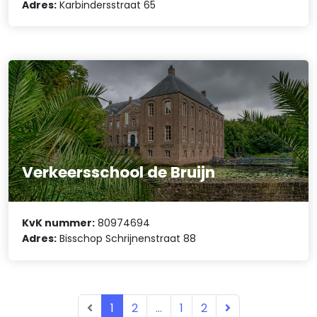
Adres:
Karbindersstraat 65
Verkeersschool de Bruijn
KvK nummer:
80974694
Adres:
Bisschop Schrijnenstraat 88
1
2
...
1
2