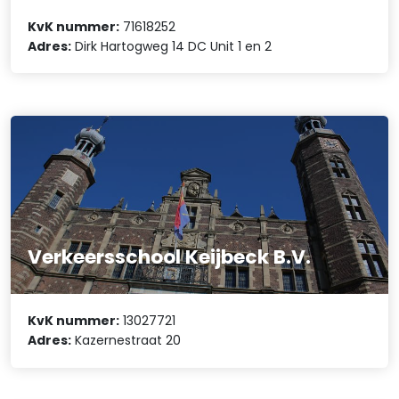
KvK nummer:
71618252
Adres:
Dirk Hartogweg 14 DC Unit 1 en 2
Verkeersschool Keijbeck B.V.
KvK nummer:
13027721
Adres:
Kazernestraat 20