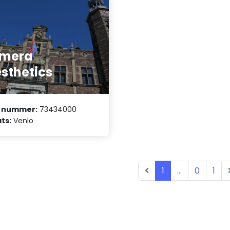
umera
sthetics
 nummer:
73434000
ts:
Venlo
1
...
0
1