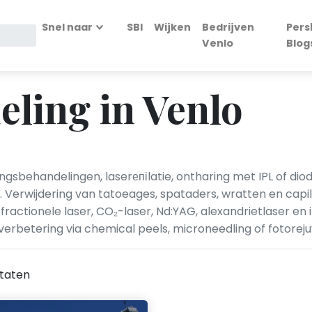
Snel naar
SBI
Wijken
Bedrijven
Pers
Venlo
Blog
ling in Venlo
ingsbehandelingen, laserепіlatie, ontharing met IPL of d
 Verwijdering van tatoeages, spataders, wratten en capi
fractionele laser, CO₂-laser, Nd:YAG, alexandrietlaser en 
rbetering via chemical peels, microneedling of fotoreju
taten