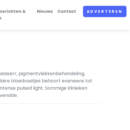
berichten &
Nieuws
Contact
ADVERTEREN
s
iodelaserr, pigmentvlekkenbehandeling,
llaire bloedvaatjes behoort eveneens tot
intense pulsed light. Sommige klinieken
venatie.