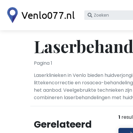
Zoek
op
bedrijfsnaam
of
Laserbehande
KvK
nummer
Pagina 1
Laserklinieken in Venlo bieden huidverjong
littekencorrectie en rosacea-behandeling.
het aanbod. Veelgebruikte technieken zijn 
combineren laserbehandelingen met huidve
1
resul
Gerelateerd