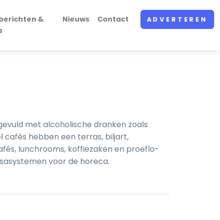
berichten &
Nieuws
Contact
ADVERTEREN
s
ngevuld met alcoholische dranken zoals
l cafés hebben een terras, biljart,
afés, lunchrooms, koffiezaken en proeflo­
ssa­systemen voor de horeca.