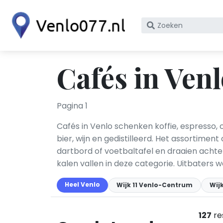
Zoek
op
bedrijfsnaam
of
Cafés in Ven
KvK
nummer
Pagina 1
Cafés in Venlo schenken koffie, espresso,
bier, wijn en gedistilleerd. Het assortiment
dartbord of voetbaltafel en draaien achte
kalen vallen in deze categorie. Uitbaters
Heel Venlo
Wijk 11 Venlo-Centrum
Wij
127
re