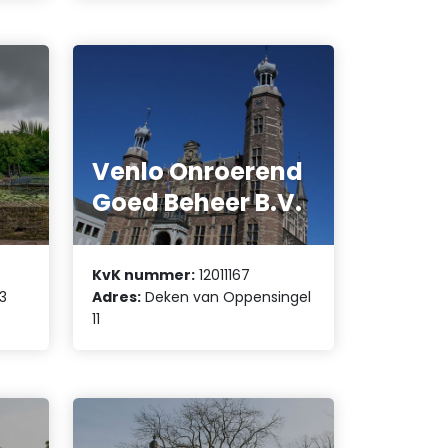
Venlo Onroerend
Goed Beheer B.V.
KvK nummer:
12011167
3
Adres:
Deken van Oppensingel
11