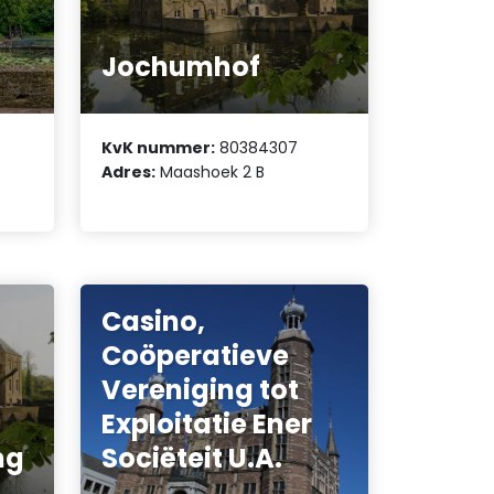
Jochumhof
KvK nummer:
80384307
Adres:
Maashoek 2 B
Casino,
Coöperatieve
Vereniging tot
Exploitatie Ener
ng
Sociëteit U.A.