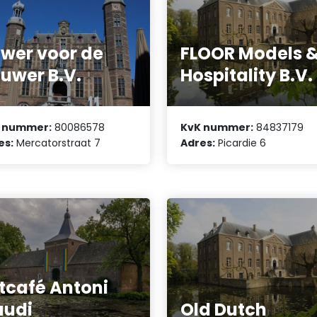
wer voor de
FLOOR Models 
uwer B.V.
Hospitality B.V.
 nummer:
80086578
KvK nummer:
84837179
es:
Mercatorstraat 7
Adres:
Picardie 6
tcafé Antoni
audi
Old Dutch