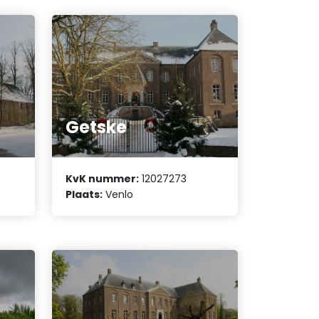
Getske
KvK nummer:
12027273
Plaats:
Venlo