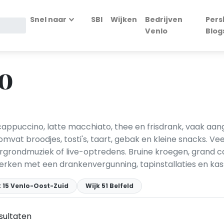
Snel naar
SBI
Wijken
Bedrijven
Pers
Venlo
Blog
lo
 cappuccino, latte macchiato, thee en frisdrank, vaak aa
 omvat broodjes, tosti's, taart, gebak en kleine snacks. Vee
rgrondmuziek of live-optredens. Bruine kroegen, grand c
 werken met een drankenvergunning, tapinstallaties en ka
k 15 Venlo-Oost-Zuid
Wijk 51 Belfeld
sultaten