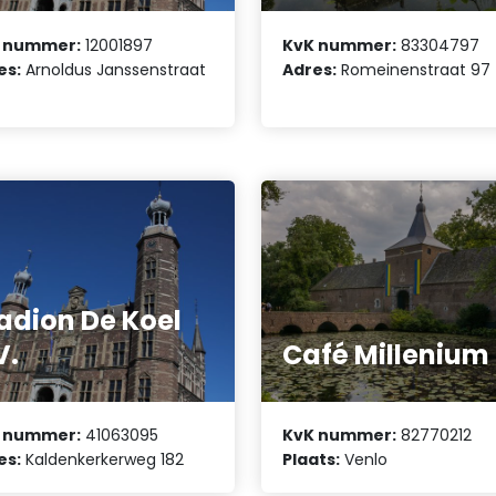
 nummer:
12001897
KvK nummer:
83304797
es:
Arnoldus Janssenstraat
Adres:
Romeinenstraat 97
adion De Koel
V.
Café Millenium
 nummer:
41063095
KvK nummer:
82770212
es:
Kaldenkerkerweg 182
Plaats:
Venlo