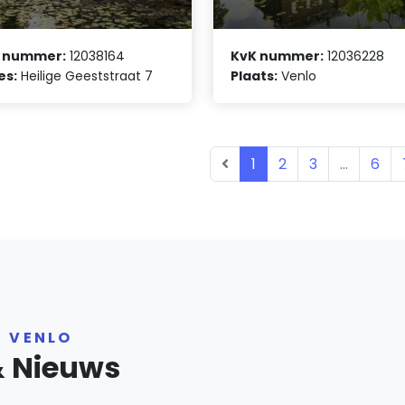
 nummer:
12038164
KvK nummer:
12036228
es:
Heilige Geeststraat 7
Plaats:
Venlo
1
2
3
...
6
R VENLO
& Nieuws