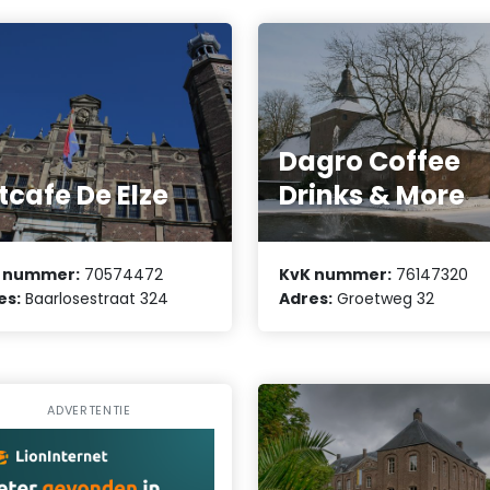
Dagro Coffee
tcafe De Elze
Drinks & More
 nummer:
70574472
KvK nummer:
76147320
es:
Baarlosestraat 324
Adres:
Groetweg 32
ADVERTENTIE