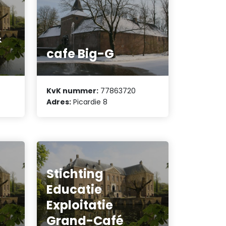
&
cafe Big-G
KvK nummer:
77863720
Adres:
Picardie 8
Stichting
Educatie
Exploitatie
Grand-Café