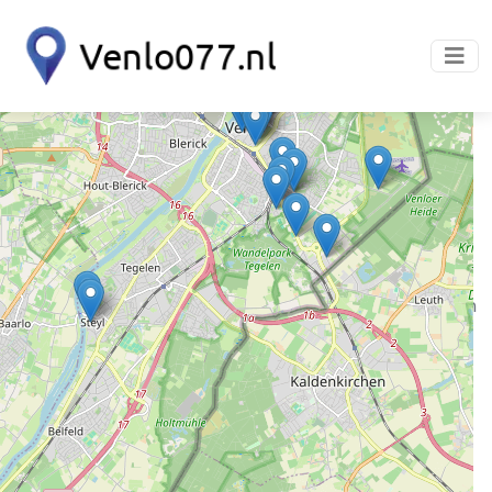
+
−
Restaurants in Venlo
169
resultaten · Pagina 1
Restaurants in Venlo serveren maaltijden en dranken
voor consumptie ter plaatse, afhaalmaaltijden of
bezorging. Het aanbod varieert van à la carte,
dagmenu's, buffetten en lunches tot dinerdiensten en
groepsarrangementen. Gangbare keukenstijlen zijn
Nederlandse, Italiaanse, Aziatische, Mediterrane en
Indische keuken. Werkzaamheden omvatten koken,
bakken, grillen, frituren, mise en place, gardering en
bediening. Personeel bestaat doorgaans uit chefs,
souschefs, keukenmedewerkers, obers en