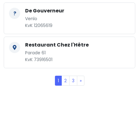
De Gouverneur
?
Venlo
KvK 12065619
Restaurant Chez l'Hêtre
Parade 61
KvK 73916501
1
2
3
»