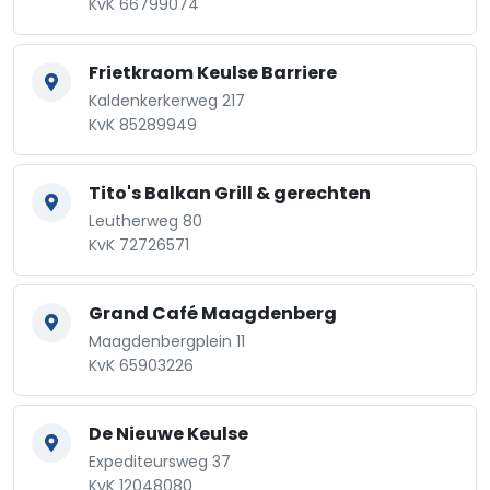
KvK 66799074
Frietkraom Keulse Barriere
Kaldenkerkerweg 217
KvK 85289949
Tito's Balkan Grill & gerechten
Leutherweg 80
KvK 72726571
Grand Café Maagdenberg
Maagdenbergplein 11
KvK 65903226
De Nieuwe Keulse
Expediteursweg 37
KvK 12048080