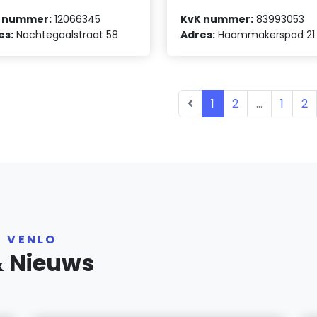
 nummer:
12066345
KvK nummer:
83993053
es:
Nachtegaalstraat 58
Adres:
Haammakerspad 21
1
2
...
1
2
R VENLO
& Nieuws