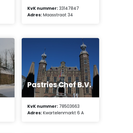
KvK nummer:
33147847
Adres:
Maasstraat 34
Pastries Chef B.V.
KvK nummer:
78503663
Adres:
Kwartelenmarkt 6 A