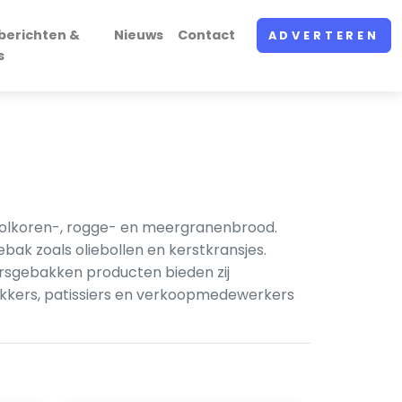
berichten &
Nieuws
Contact
ADVERTEREN
s
 volkoren-, rogge- en meergranenbrood.
ak zoals oliebollen en kerstkransjes.
ersgebakken producten bieden zij
akkers, patissiers en verkoopmedewerkers