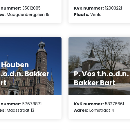
 nummer:
35012085
KvK nummer:
12003221
es:
Maagdenbergplein 15
Plaats:
Venlo
 Houben
h.o.d.n. Bakker
P. Vos t.h.o.d.n.
rt
Bakker Bart
 nummer:
57678871
KvK nummer:
58276661
es:
Maasstraat 13
Adres:
Lomstraat 4