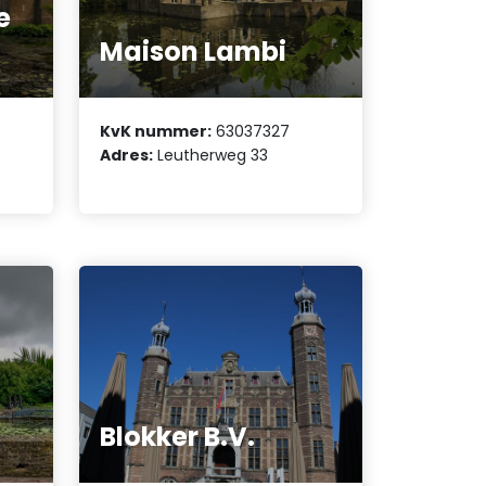
e
Maison Lambi
KvK nummer:
63037327
Adres:
Leutherweg 33
Blokker B.V.