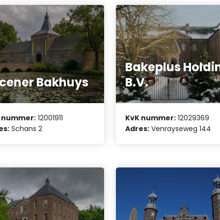
Bakeplus Holdi
cener Bakhuys
B.V.
 nummer:
12001911
KvK nummer:
12029369
es:
Schans 2
Adres:
Venrayseweg 144