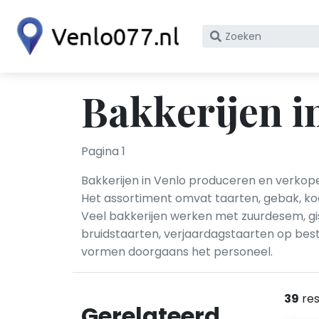
Zoek
op
bedrijfsnaam
of
Bakkerijen i
KvK
nummer
Pagina 1
Bakkerijen in Venlo produceren en verkop
Het assortiment omvat taarten, gebak, koe
Veel bakkerijen werken met zuurdesem, gi
bruidstaarten, verjaardagstaarten op bes
vormen doorgaans het personeel.
39
res
Gerelateerd