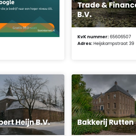
Trade & Financ
B.V.
KvK nummer:
65606507
Adres:
Heijskampstraat 39
bert Heijn B.V.
Bakkerij Rutten