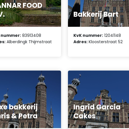
ANNAR FOOD
V.
Bakkerij Bart
 nummer:
83913408
KvK nummer:
12041148
es:
Alberdingk Thijmstraat
Adres:
Kloosterstraat 52
xe bakkerij
Ingrid Garcia
ris & Petra
Cakes