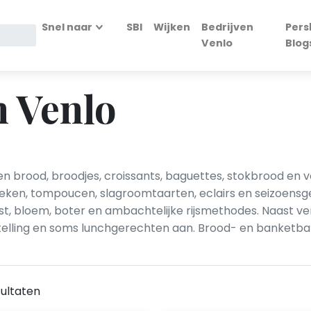
Snel naar
SBI
Wijken
Bedrijven
Pers
Venlo
Blog
n Venlo
en brood, broodjes, croissants, baguettes, stokbrood en
ken, tompoucen, slagroomtaarten, eclairs en seizoensgeb
st, bloem, boter en ambachtelijke rijsmethodes. Naast v
telling en soms lunchgerechten aan. Brood- en banketb
ultaten