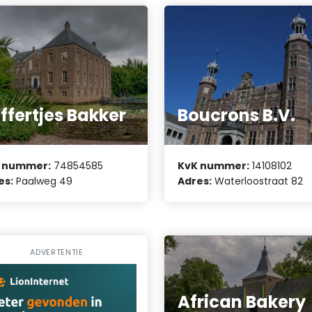
ffertjes Bakker
Boucrons B.V.
 nummer:
74854585
KvK nummer:
14108102
es:
Paalweg 49
Adres:
Waterloostraat 82
ADVERTENTIE
African Bakery