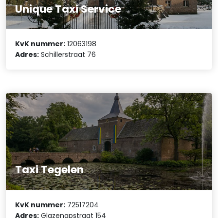
Unique Taxi Service
KvK nummer:
12063198
Adres:
Schillerstraat 76
Taxi Tegelen
KvK nummer:
72517204
Adres:
Glazenapstraat 154