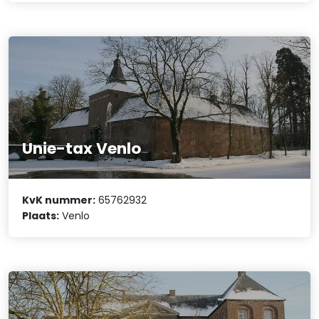
Unie-tax Venlo
KvK nummer:
65762932
Plaats:
Venlo