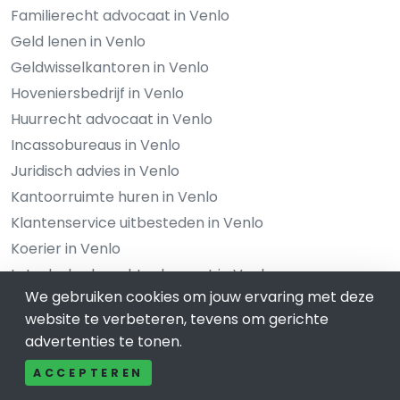
Familierecht advocaat in Venlo
Geld lenen in Venlo
Geldwisselkantoren in Venlo
Hoveniersbedrijf in Venlo
Huurrecht advocaat in Venlo
Incassobureaus in Venlo
Juridisch advies in Venlo
Kantoorruimte huren in Venlo
Klantenservice uitbesteden in Venlo
Koerier in Venlo
Letselschaderecht advocaat in Venlo
We gebruiken cookies om jouw ervaring met deze
Makelaars in Venlo
website te verbeteren, tevens om gerichte
Management advies in Venlo
advertenties te tonen.
Notarissen in Venlo
ACCEPTEREN
Ondernemen in Venlo