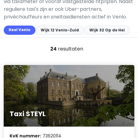
via taxameter of vooraf vastgestelde ritprijzen. Naast
reguliere taxi's zijn er ook Uber-partners,
privéchauffeurs en sneltaxidiensten actief in Venlo.
Heel Venlo
Wijk 12 Venlo-Zuid
Wijk 32 Op de Hei
24
resultaten
Taxi STEYL
KvK nummer:
73620114