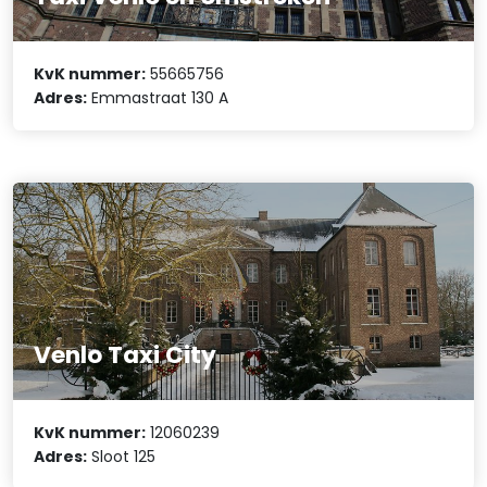
KvK nummer:
55665756
Adres:
Emmastraat 130 A
Venlo Taxi City
KvK nummer:
12060239
Adres:
Sloot 125