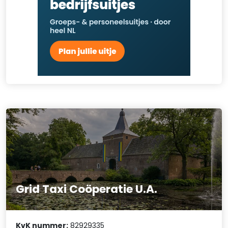
Grid Taxi Coöperatie U.A.
KvK nummer:
82929335