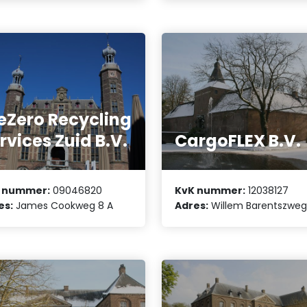
eZero Recycling
rvices Zuid B.V.
CargoFLEX B.V.
 nummer:
09046820
KvK nummer:
12038127
es:
James Cookweg 8 A
Adres:
Willem Barentszweg