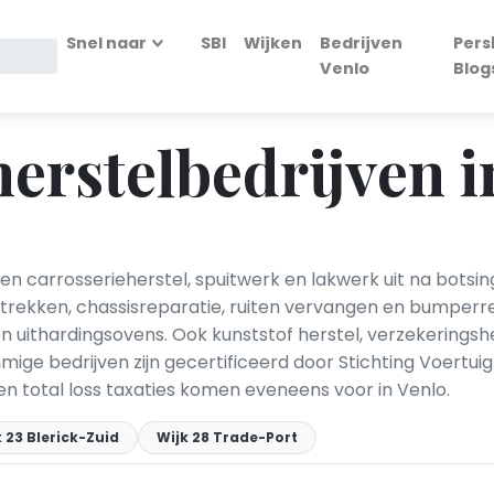
Snel naar
SBI
Wijken
Bedrijven
Pers
Venlo
Blog
erstelbedrijven i
en carrosserieherstel, spuitwerk en lakwerk uit na bots
trekken, chassisreparatie, ruiten vervangen en bumperr
uithardingsovens. Ook kunststof herstel, verzekeringsh
ige bedrijven zijn gecertificeerd door Stichting Voertuig 
total loss taxaties komen eveneens voor in Venlo.
 23 Blerick-Zuid
Wijk 28 Trade-Port