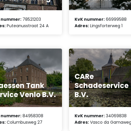
 nummer:
78521203
KvK nummer:
66999588
es:
Puteanusstraat 24 A
Adres:
Lingsforterweg 1
CARe
aessen Tank
Schadeservice
rvice Venlo B.V.
B.V.
 nummer:
84958308
KvK nummer:
34069838
es:
Columbusweg 27
Adres:
Vasco da Gamaweg