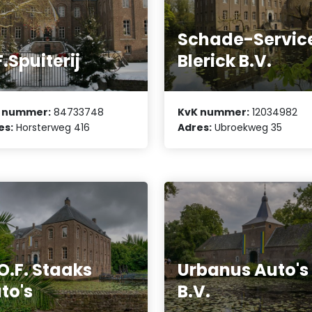
Schade-Servic
F.Spuiterij
Blerick B.V.
 nummer:
84733748
KvK nummer:
12034982
es:
Horsterweg 416
Adres:
Ubroekweg 35
O.F. Staaks
Urbanus Auto's
to's
B.V.