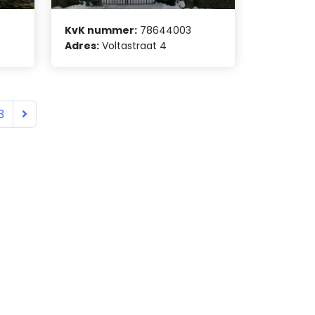
KvK nummer:
78644003
Adres:
Voltastraat 4
3