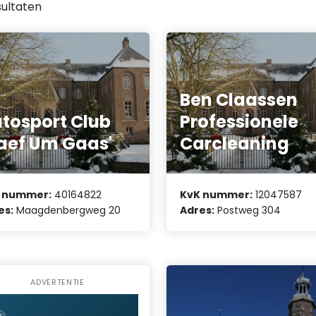
ultaten
Ben Claassen
tosport Club
Professionele
aef Um Gaas'
Carcleaning
 nummer:
40164822
KvK nummer:
12047587
es:
Maagdenbergweg 20
Adres:
Postweg 304
ADVERTENTIE