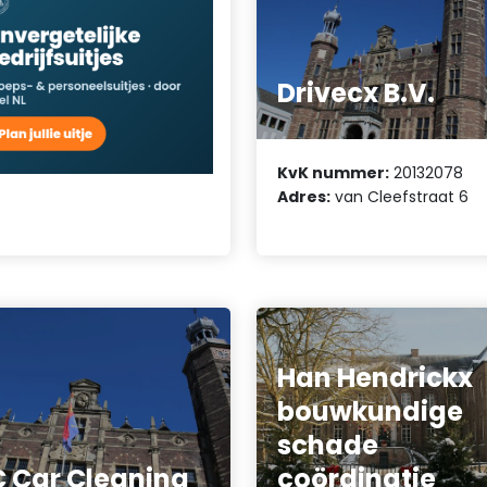
Drivecx B.V.
KvK nummer:
20132078
Adres:
van Cleefstraat 6
Han Hendrickx
bouwkundige
schade
 Car Cleaning
coördinatie