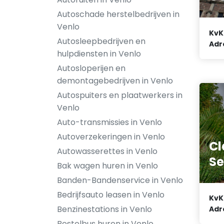
Autoschade herstelbedrijven in
Venlo
KvK
Autosleepbedrijven en
Adr
hulpdiensten in Venlo
Autosloperijen en
demontagebedrijven in Venlo
Autospuiters en plaatwerkers in
Venlo
Auto-transmissies in Venlo
Autoverzekeringen in Venlo
Cl
Autowasserettes in Venlo
Se
Bak wagen huren in Venlo
Banden-Bandenservice in Venlo
Bedrijfsauto leasen in Venlo
KvK
Benzinestations in Venlo
Adr
Bestelbus huren in Venlo