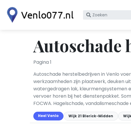
Zoek
op
bedrijfsnaam
of
Autoschade h
KvK
nummer
Pagina 1
Autoschade herstelbedrijven in Venlo voer
werkzaamheden zijn plaatwerk, deuken uit
watergedragen lak, kleurmengsystemen en 
vervoer horen bij het dienstenpakket. Somm
FOCWA. Hagelschade, vandalismeschade en 
Heel Venlo
Wijk 21 Blerick-Midden
Wijk