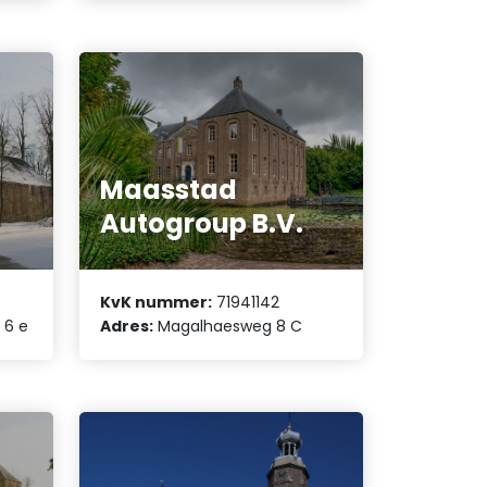
Maasstad
Autogroup B.V.
KvK nummer:
71941142
 6 e
Adres:
Magalhaesweg 8 C