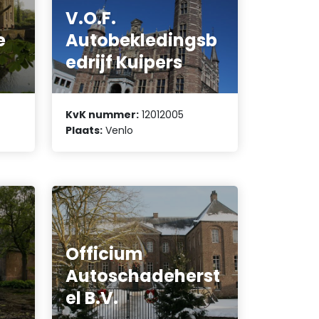
V.O.F.
e
Autobekledingsb
edrijf Kuipers
KvK nummer:
12012005
Plaats:
Venlo
Officium
Autoschadeherst
el B.V.