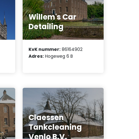
Willem's Car
Detailing
KvK nummer:
86164902
Adres:
Hogeweg 6 B
Claessen
Tankcleaning
Venlo B.V.