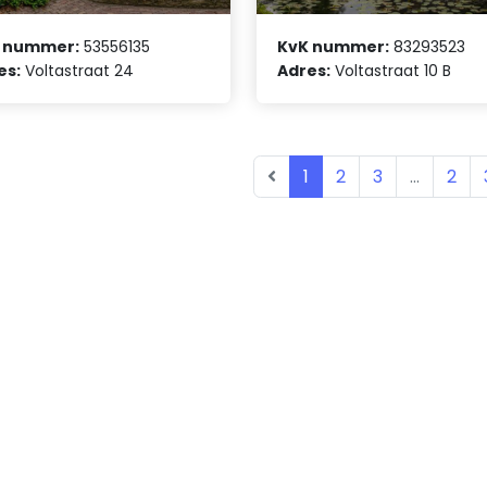
 nummer:
53556135
KvK nummer:
83293523
es:
Voltastraat 24
Adres:
Voltastraat 10 B
1
2
3
...
2