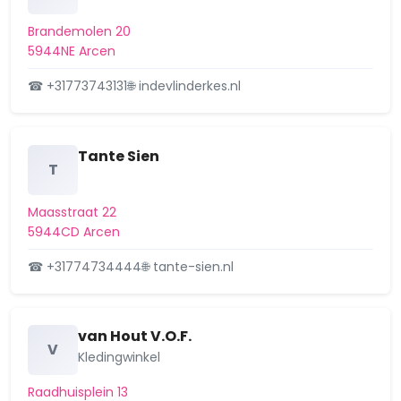
Brandemolen 20
5944NE Arcen
☎ +31773743131
🌐 indevlinderkes.nl
Tante Sien
T
Maasstraat 22
5944CD Arcen
☎ +31774734444
🌐 tante-sien.nl
van Hout V.O.F.
V
Kledingwinkel
Raadhuisplein 13