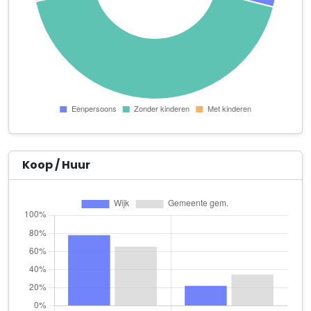
Uw Tandarts aan Huis
Scheidsgraafsingel 51 UNIT
Voetverzorging Arcen
Kerkstraat 1
V.O.F. Cafetaria 't Centrum
Kerkstraat 25
W. Hegger
Walbeckerweg 31
Koop / Huur
Andrea Haandrikman-Schraets Beeldend Kunstenaar
Geuldersedijk 2 Unit 4.0
De Bosrand Vastgoed B.V.
Leermarkt 17
De Lingsfort Holding B.V.
Lingsforterweg 63