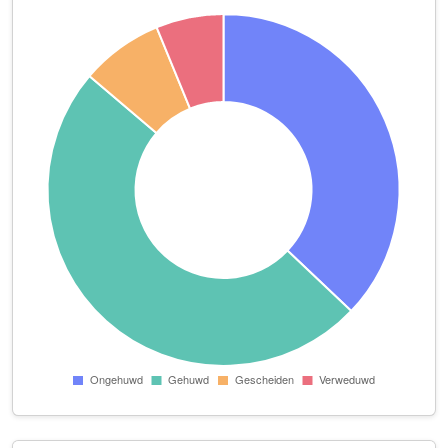
Lendon B.V.
Lingsforterweg 91
L & G Peters Tussenholding B.V.
Schans 5
L.H. Bouw
J.Henry Dunantstraat 19
Marco van Rens Holding B.V.
Raadhuisplein 11
OSCP B.V.
Maasstraat 110 A
Raven Arcen Management B.V.
Klein Vink 4
Reivers Interieurs & Timmerwerken
Derckxweg 17