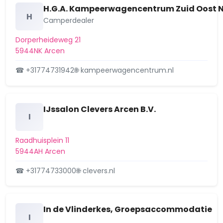
Wijk 25 Klingerberg
H.G.A. Kampeerwagencentrum Zuid Oost 
H
Camperdealer
Wijk 26 Hout-Blerick
Dorperheideweg 21
Wijk 27 Boekend
5944NK Arcen
Wijk 28 Trade-Port
☎ +31774731942
🌐 kampeerwagencentrum.nl
Wijk 31 Tegelen-Centrum
IJssalon Clevers Arcen B.V.
Wijk 32 Op de Hei
I
Wijk 35 Steyl
Raadhuisplein 11
5944AH Arcen
Wijk 41 Velden
☎ +31774733000
🌐 clevers.nl
Wijk 43 Lomm
Wijk 44 Arcen
In de Vlinderkes, Groepsaccommodatie
I
Wijk 51 Belfeld