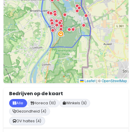
Leaflet
|
©
OpenStreetMap
Bedrijven op de kaart
Alle
Horeca (10)
Winkels (9)
Gezondheid (4)
OV haltes (4)