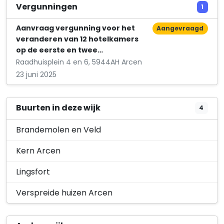
R.L.M Timmermans Import en Export
Vergunningen
1
Boerenweg 67
Aanvraag vergunning voor het
Aangevraagd
veranderen van 12 hotelkamers
op de eerste en twee…
Raadhuisplein 4 en 6, 5944AH Arcen
23 juni 2025
Buurten in deze wijk
4
Brandemolen en Veld
Kern Arcen
Lingsfort
Verspreide huizen Arcen