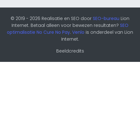
© 2019 - 2026 Realisatie en SEO door
SEO-bureau
Lion
Internet. Betaal alleen voor bewezen resultaten?
SEO
optimalisatie No Cure No Pay
.
Venlo
is onderdeel van Lion
Internet.
Beeldcredits