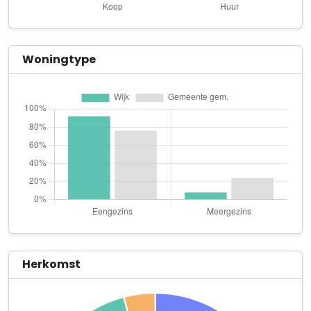
Marloes, Living Dreams
Lage Lei 100
Pedicure Britt
Woningtype
't Wijdtveld 33
Qnus
Boerenweg 67
Tuincentrum Arcen B.V.
Lingsforterweg 84
Biologische rundveehouderij Hoeve Jamboors
Boerenweg 58
Café Basten
Lingsforterweg 133
Herkomst
Café Rayer
Kerkstraat 30 A