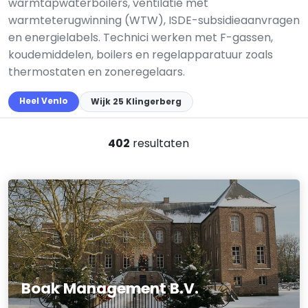
warmtapwaterboilers, ventilatie met
warmteterugwinning (WTW), ISDE-subsidieaanvragen
en energielabels. Technici werken met F-gassen,
koudemiddelen, boilers en regelapparatuur zoals
thermostaten en zoneregelaars.
Heel Venlo
Wijk 25 Klingerberg
402
resultaten
Boak Management B.V.