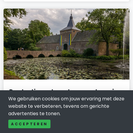
Productiemedewerker vacatures in
Venlo: kansen voor nieuwe talenten
We gebruiken cookies om jouw ervaring met deze
website te verbeteren, tevens om gerichte
7 juni 2024
advertenties te tonen.
Venlo staat bekend om zijn bloeiende industriële
ACCEPTEREN
sector en biedt volop mogelijkheden voor