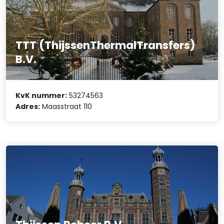
TTT (ThijssenThermalTransfers)
B.V.
KvK nummer:
53274563
Adres:
Maasstraat 110