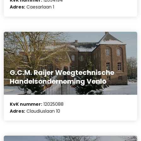
KvK nummer:
12054194
Adres:
Caesarlaan 1
G.C.M. Raijer Weegtechnische
Handelsonderneming Venlo
KvK nummer:
12025088
Adres:
Claudiuslaan 10