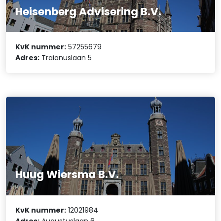
Heisenberg Advisering B.V.
KvK nummer:
57255679
Adres:
Traianuslaan 5
Huug Wiersma B.V.
KvK nummer:
12021984
Adres:
Augustuslaan 6