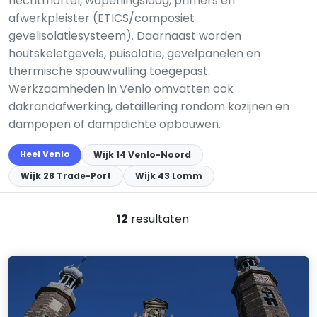
hechtmortel, wapeningslaag, primers en
afwerkpleister (ETICS/composiet
gevelisolatiesysteem). Daarnaast worden
houtskeletgevels, puisolatie, gevelpanelen en
thermische spouwvulling toegepast.
Werkzaamheden in Venlo omvatten ook
dakrandafwerking, detaillering rondom kozijnen en
dampopen of dampdichte opbouwen.
Heel Venlo
Wijk 14 Venlo-Noord
Wijk 28 Trade-Port
Wijk 43 Lomm
12
resultaten