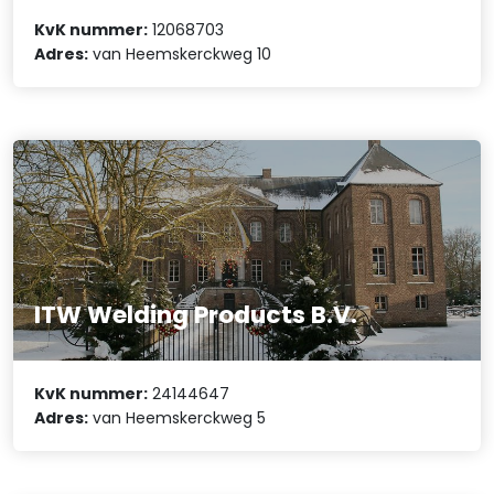
KvK nummer:
12068703
Adres:
van Heemskerckweg 10
ITW Welding Products B.V.
KvK nummer:
24144647
Adres:
van Heemskerckweg 5