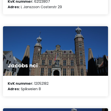
KvK nummer:
62123807
Adres:
L Janszoon Costerstr 29
Jacobs nci
KvK nummer:
12052182
Adres:
Spikweien 8