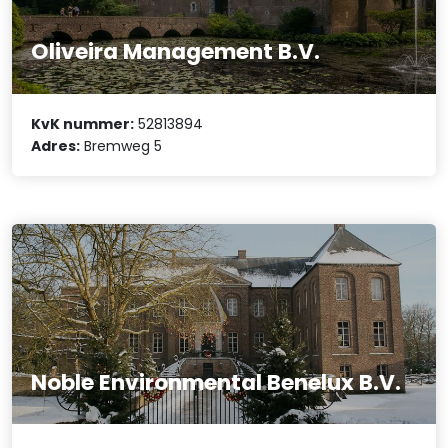
Oliveira Management B.V.
KvK nummer:
52813894
Adres:
Bremweg 5
Noble Environmental Benelux B.V.