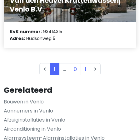
Van den Heuvel Krattenwasserij
Venlo B.V.
KvK nummer:
93414315
Adres:
Hudsonweg 5
1
...
0
1
Gerelateerd
Bouwen in Venlo
Aannemers in Venlo
Afzuiginstallaties in Venlo
Airconditioning in Venlo
Alarmsysteem-Alarminstallaties in Venlo