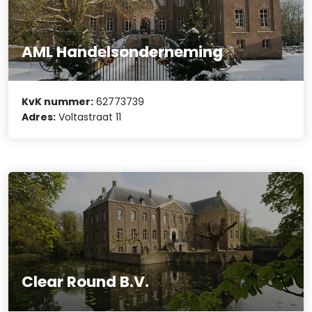
AML Handelsonderneming
KvK nummer:
62773739
Adres:
Voltastraat 11
Clear Round B.V.