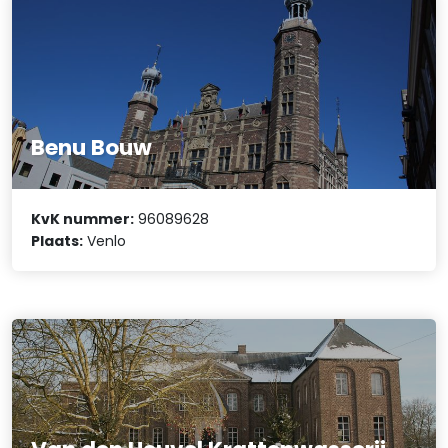
Benu Bouw
KvK nummer:
96089628
Plaats:
Venlo