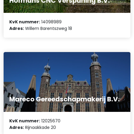
Hofmans CNC Verspaning B.V.
KvK nummer:
14098989
Adres:
Willem Barentszweg 18
Mareco Gereedschapmakerij B.V.
KvK nummer:
12025670
Adres:
Rijnaakkade 20