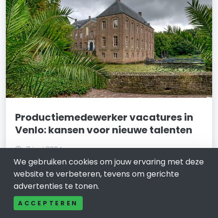
Productiemedewerker vacatures in
Venlo: kansen voor nieuwe talenten
7 juni 2024
We gebruiken cookies om jouw ervaring met deze
Venlo staat bekend om zijn bloeiende industriële
website te verbeteren, tevens om gerichte
sector en biedt volop mogelijkheden voor
advertenties te tonen.
productiemedewerkers. Deze functies zijn essentieel
voor de productieketen en bieden een stabiele
ACCEPTEREN
carrière met diverse groeimogelijkheden. Dit artikel