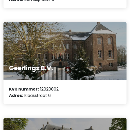
Geerlings B.V.
KvK nummer:
12020802
Adres:
Klaasstraat 6