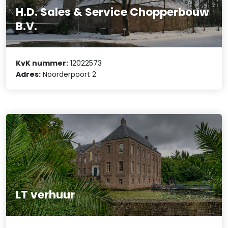
H.D. Sales & Service Chopperbouw
B.V.
KvK nummer:
12022573
Adres:
Noorderpoort 2
LT verhuur