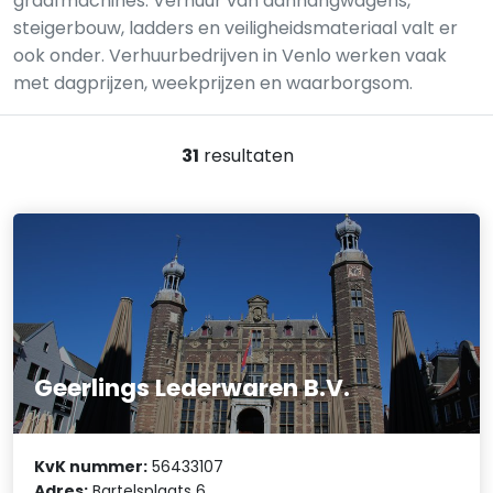
graafmachines. Verhuur van aanhangwagens,
steigerbouw, ladders en veiligheidsmateriaal valt er
ook onder. Verhuurbedrijven in Venlo werken vaak
met dagprijzen, weekprijzen en waarborgsom.
31
resultaten
Geerlings Lederwaren B.V.
KvK nummer:
56433107
Adres:
Bartelsplaats 6