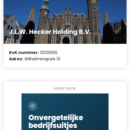
J.L.W. Hecker Holding B.V.
KvK nummer:
12026106
Adres:
Wilhelminapark 13
ADVERTENTIE