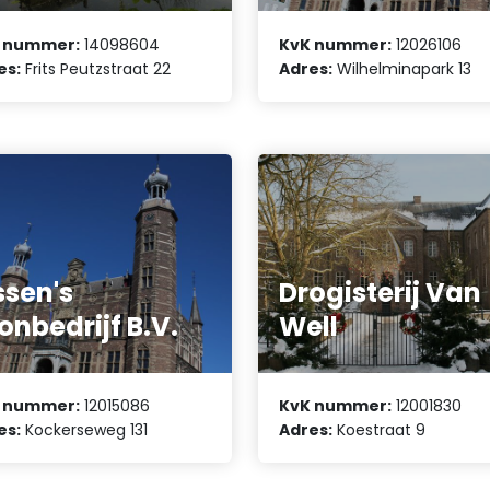
 nummer:
14098604
KvK nummer:
12026106
es:
Frits Peutzstraat 22
Adres:
Wilhelminapark 13
ssen's
Drogisterij Van
onbedrijf B.V.
Well
 nummer:
12015086
KvK nummer:
12001830
es:
Kockerseweg 131
Adres:
Koestraat 9