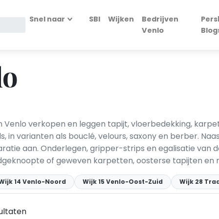
Snel naar
SBI
Wijken
Bedrijven
Pers
Venlo
Blog
lo
n Venlo verkopen en leggen tapijt, vloerbedekking, karpe
s, in varianten als bouclé, velours, saxony en berber. Naa
aratie aan. Onderlegen, gripper-strips en egalisatie van
ndgeknoopte of geweven karpetten, oosterse tapijten en
Wijk 14 Venlo-Noord
Wijk 15 Venlo-Oost-Zuid
Wijk 28 Tra
ultaten