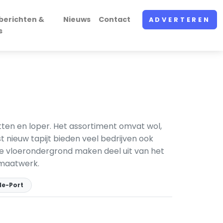
berichten &
Nieuws
Contact
ADVERTEREN
s
tten en loper. Het assortiment omvat wol,
st nieuw tapijt bieden veel bedrijven ook
 de vloerondergrond maken deel uit van het
 maatwerk.
de-Port