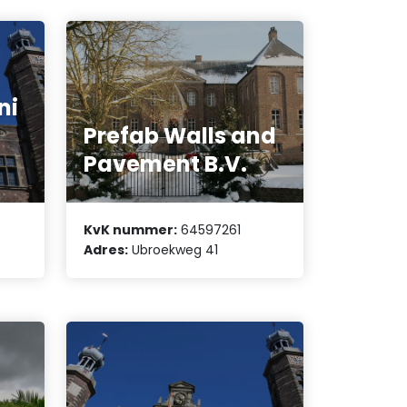
ni
Prefab Walls and
Pavement B.V.
KvK nummer:
64597261
Adres:
Ubroekweg 41