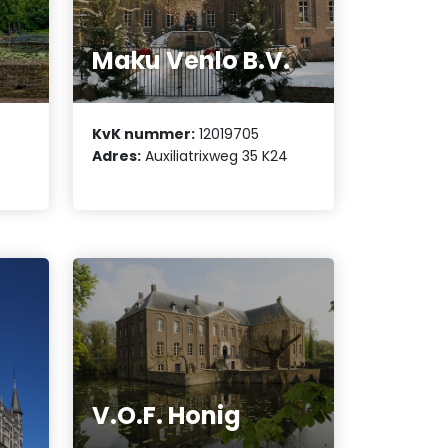
Maku Venlo B.V.
KvK nummer:
12019705
Adres:
Auxiliatrixweg 35 K24
V.O.F. Honig