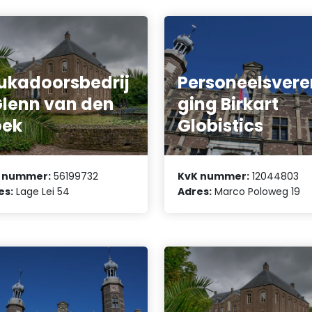
ukadoorsbedrij
Personeelsvere
Glenn van den
ging Birkart
oek
Globistics
 nummer:
56199732
KvK nummer:
12044803
es:
Lage Lei 54
Adres:
Marco Poloweg 19