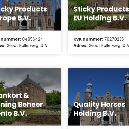
icky Products
Sticky Product
rope B.V.
EU Holding B.V.
 nummer:
84856424
KvK nummer:
78270235
es:
Groot Bollerweg 10 A
Adres:
Groot Bollerweg 10 
ankort &
ning Beheer
Quality Horses
nlo B.V.
Holding B.V.