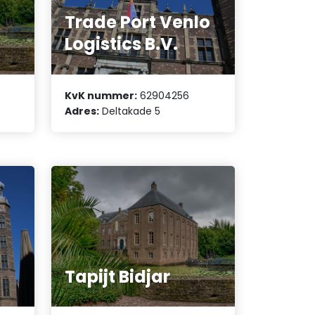
s
Trade Port Venlo
Logistics B.V.
KvK nummer:
62904256
A
Adres:
Deltakade 5
Tapijt Bidjar