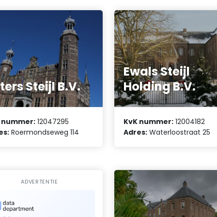
Ewals Steijl
ters Steijl B.V.
Holding B.V.
 nummer:
12047295
KvK nummer:
12004182
es:
Roermondseweg 114
Adres:
Waterloostraat 25
ADVERTENTIE