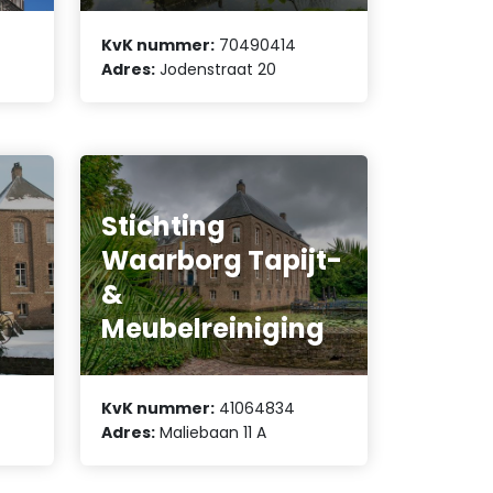
KvK nummer:
70490414
Adres:
Jodenstraat 20
Stichting
Waarborg Tapijt-
&
Meubelreiniging
KvK nummer:
41064834
Adres:
Maliebaan 11 A