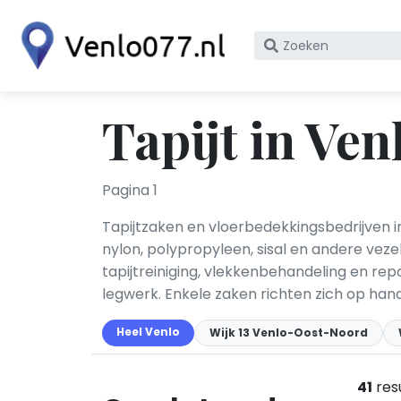
Zoek
op
bedrijfsnaam
of
Tapijt in Ven
KvK
nummer
Pagina 1
Tapijtzaken en vloerbedekkingsbedrijven i
nylon, polypropyleen, sisal en andere vezel
tapijtreiniging, vlekkenbehandeling en rep
legwerk. Enkele zaken richten zich op ha
Heel Venlo
Wijk 13 Venlo-Oost-Noord
41
res