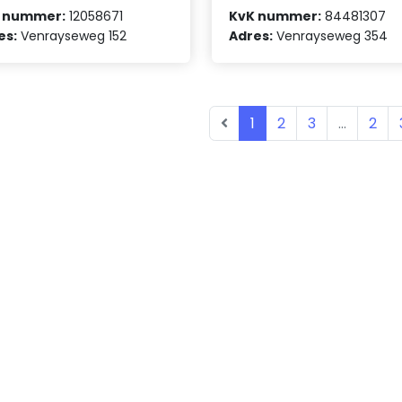
 nummer:
12058671
KvK nummer:
84481307
es:
Venrayseweg 152
Adres:
Venrayseweg 354
1
2
3
...
2