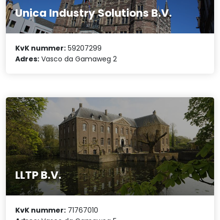
Unica Industry Solutions B.V.
KvK nummer:
59207299
Adres:
Vasco da Gamaweg 2
LLTP B.V.
KvK nummer:
71767010