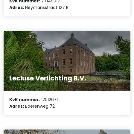
KvK nummer:
77149017
Adres:
Heymansstraat 127 B
Lecluse Verlichting B.V.
KvK nummer:
12012671
Adres:
Boerenweg 72