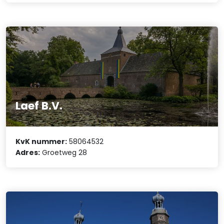
Laef B.V.
KvK nummer:
58064532
Adres:
Groetweg 28