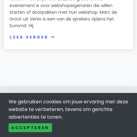
evenement is voor webshopeigenaren die willen
starten of doorpakken met hun webshop. Marc de
Groot uit Venlo is een van de sprekers tijdens het
Summit. Hij
LEES VERDER
We gebruiken cookies om jouw ervaring met deze
website te verbeteren, tevens om gerichte
advertenties te tonen.
Venlo 077
ACCEPTEREN
Bel ons: 085-04 10 177