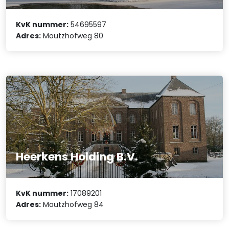
KvK nummer:
54695597
Adres:
Moutzhofweg 80
Heerkens Holding B.V.
KvK nummer:
17089201
Adres:
Moutzhofweg 84