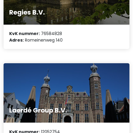
Regies B.V.
KvK nummer:
76584828
Adres:
Romeinenweg 140
Laerdé Group B.V.
KvK nummer:
12052754