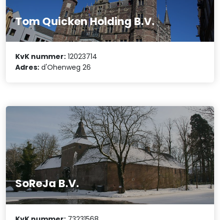
Tom Quicken Holding B.V.
KvK nummer:
12023714
Adres:
d'Ohenweg 26
SoReJa B.V.
KvK nummer:
73231568