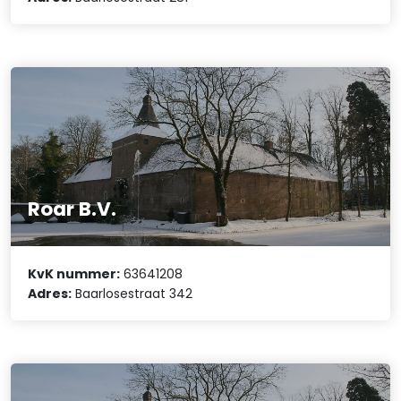
Roar B.V.
KvK nummer:
63641208
Adres:
Baarlosestraat 342