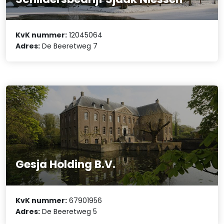
KvK nummer:
12045064
Adres:
De Beeretweg 7
Gesja Holding B.V.
KvK nummer:
67901956
Adres:
De Beeretweg 5