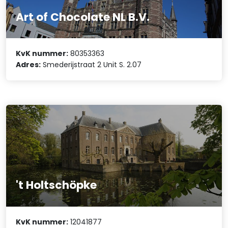
Art of Chocolate NL B.V.
KvK nummer:
80353363
Adres:
Smederijstraat 2 Unit S. 2.07
't Holtschöpke
KvK nummer:
12041877