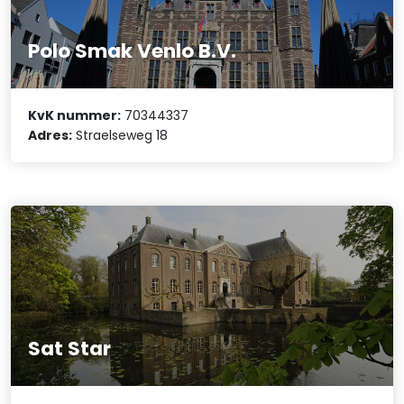
Polo Smak Venlo B.V.
KvK nummer:
70344337
Adres:
Straelseweg 18
Sat Star