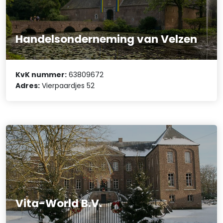
Handelsonderneming van Velzen
KvK nummer:
63809672
Adres:
Vierpaardjes 52
Vita-World B.V.