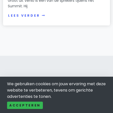
Groot uit Venlo is een van de sprekers tijdens het
Summit. Hij
LEES VERDER
Venlo 077
We gebruiken cookies om jouw ervaring met deze
website te verbeteren, tevens om gerichte
Bel ons: 085-04 10 177
advertenties te tonen.
Contact
Adverteren
ACCEPTEREN
Over ons