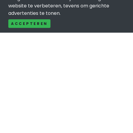
website te verbeteren, tevens om gerichte
advertenties te tonen.
Populair
ACCEPTEREN
Woningruil Venlo
Prive Spa-Sauna Venlo
×
Incassobureau Venlo
Bedrijfsruimte Venlo
Ongediertebestrijding Venlo
© 2019 - 2026 Realisatie en SEO door
SEO-bureau
Lion
Internet. Betaal alleen voor bewezen resultaten?
SEO
optimalisatie No Cure No Pay
.
Venlo
is onderdeel van Lion