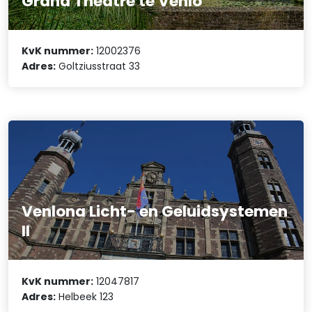
Grand Theatre te Venlo
KvK nummer:
12002376
Adres:
Goltziusstraat 33
Venlona Licht- en Geluidsystemen
II
KvK nummer:
12047817
Adres:
Helbeek 123