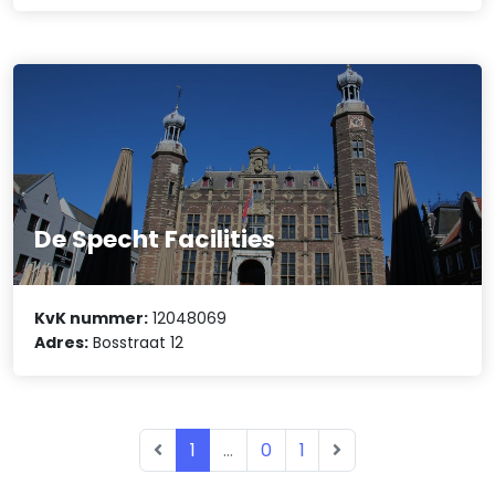
De Specht Facilities
KvK nummer:
12048069
Adres:
Bosstraat 12
1
...
0
1