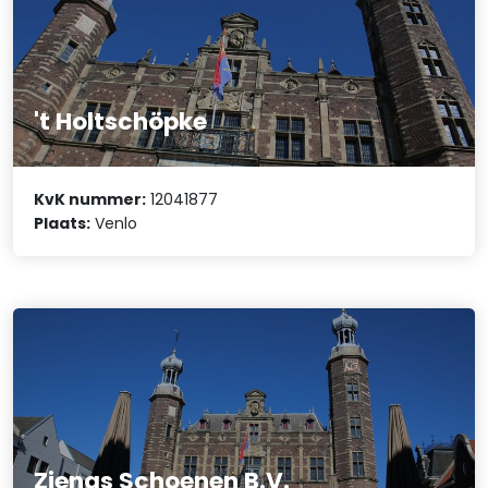
't Holtschöpke
KvK nummer:
12041877
Plaats:
Venlo
Ziengs Schoenen B.V.