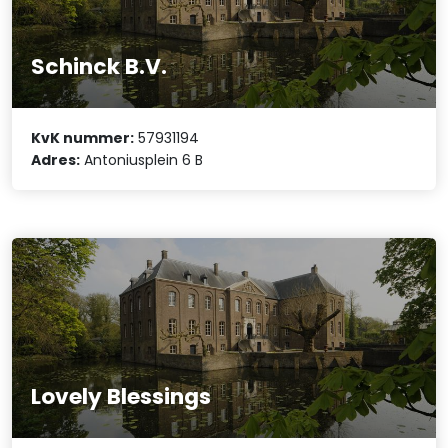
Schinck B.V.
KvK nummer:
57931194
Adres:
Antoniusplein 6 B
Lovely Blessings