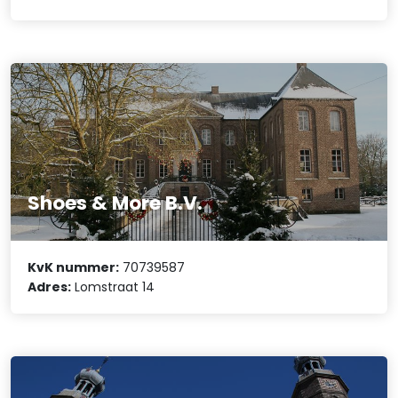
Shoes & More B.V.
KvK nummer:
70739587
Adres:
Lomstraat 14