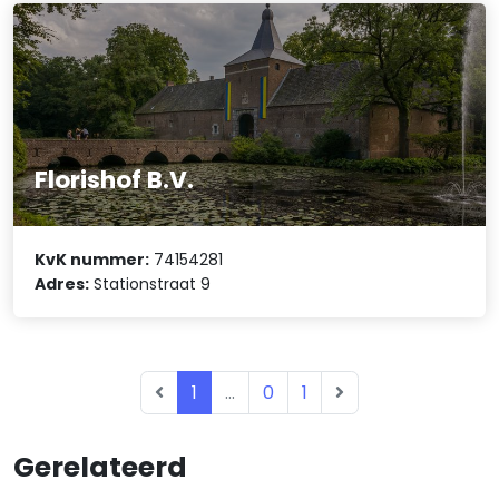
Florishof B.V.
KvK nummer:
74154281
Adres:
Stationstraat 9
1
...
0
1
Gerelateerd