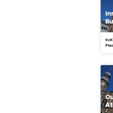
In
Bu
KvK
Plaa
Ou
At