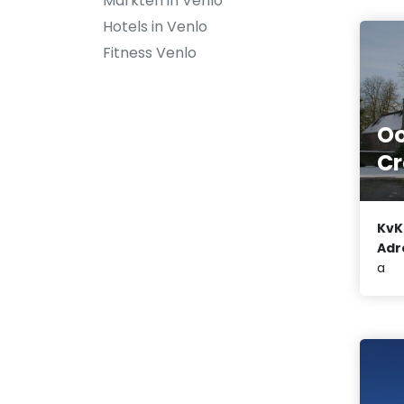
Markten in Venlo
Hotels in Venlo
Fitness Venlo
Oo
Cr
KvK
Adr
a