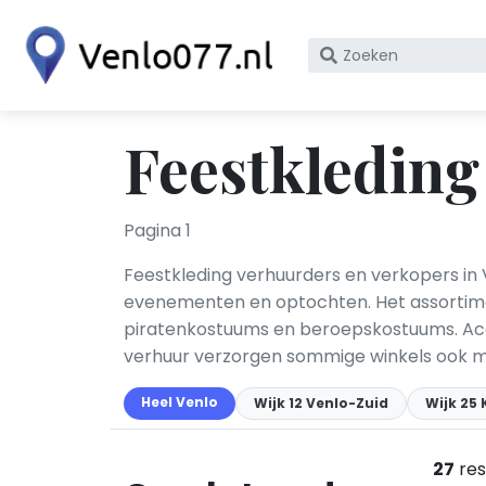
Zoek
op
bedrijfsnaam
of
Feestkleding
KvK
nummer
Pagina 1
Feestkleding verhuurders en verkopers in 
evenementen en optochten. Het assortimen
piratenkostuums en beroepskostuums. Acce
verhuur verzorgen sommige winkels ook ma
Heel Venlo
Wijk 12 Venlo-Zuid
Wijk 25 
27
res