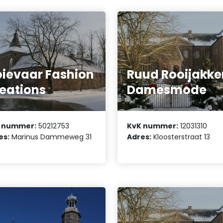
ievaar Fashion
Ruud Rooijakke
eations
Damesmode
 nummer:
50212753
KvK nummer:
12031310
es:
Marinus Dammeweg 31
Adres:
Kloosterstraat 13