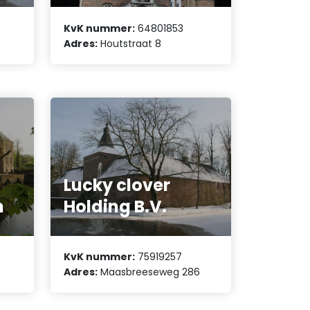
KvK nummer:
64801853
Adres:
Houtstraat 8
Lucky clover
n
Holding B.V.
KvK nummer:
75919257
Adres:
Maasbreeseweg 286