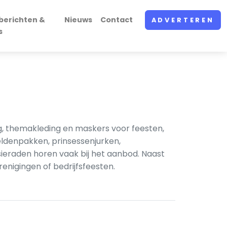
berichten &
Nieuws
Contact
ADVERTEREN
s
g, themakleding en maskers voor feesten,
ldenpakken, prinsessenjurken,
ieraden horen vaak bij het aanbod. Naast
nigingen of bedrijfsfeesten.