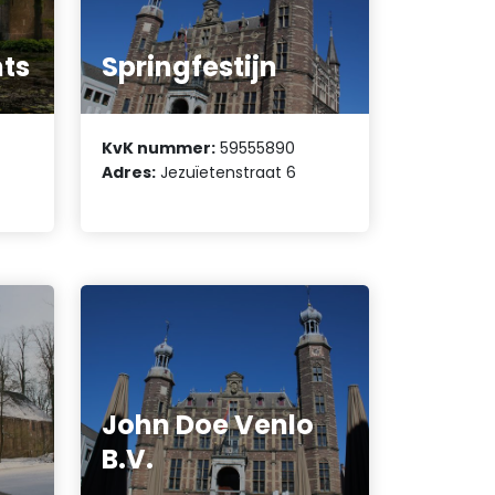
nts
Springfestijn
KvK nummer:
59555890
Adres:
Jezuïetenstraat 6
John Doe Venlo
B.V.