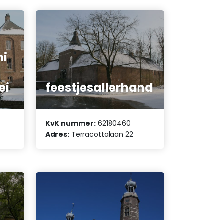
ni
ei
feestjesallerhand
KvK nummer:
62180460
Adres:
Terracottalaan 22