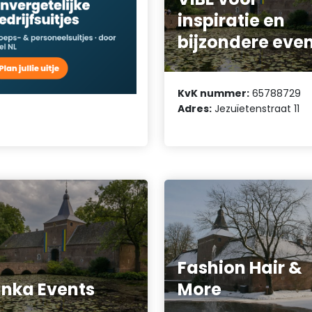
inspiratie en
bijzondere eve
KvK nummer:
65788729
Adres:
Jezuïetenstraat 11
Fashion Hair &
nka Events
More