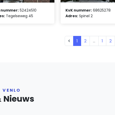
 nummer:
52424510
KvK nummer:
68625278
es:
Tegelseweg 45
Adres:
Spinel 2
1
2
...
1
2
R VENLO
& Nieuws