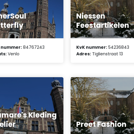
nerSoul
Niessen
tterfly
Feestartikelen
 nummer:
84767243
KvK nummer:
54236843
ts:
Venlo
Adres:
Tiglienstraat 13
mare's Kleding
elier
Preet Fashion