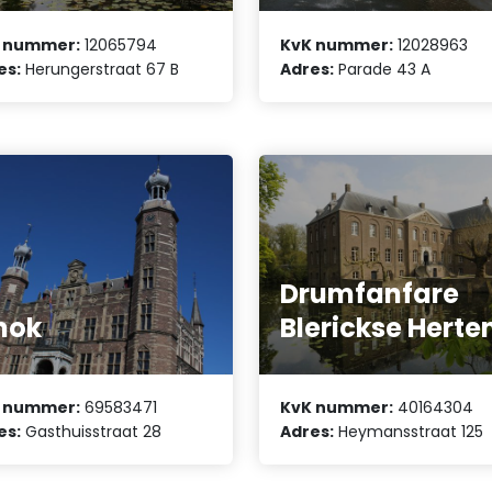
 nummer:
12065794
KvK nummer:
12028963
es:
Herungerstraat 67 B
Adres:
Parade 43 A
Drumfanfare
nok
Blerickse Herte
 nummer:
69583471
KvK nummer:
40164304
es:
Gasthuisstraat 28
Adres:
Heymansstraat 125