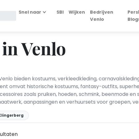
Snel naar
SBI
Wijken
Bedrijven
Pers
Venlo
Blog
 in Venlo
Venlo bieden kostuums, verkleedkleding, carnavalskledin
t omvat historische kostuums, fantasy-outfits, superhe
ssoires zoals pruiken, hoeden, schmink, beenmode en s
atwerk, aanpassingen en verhuursets voor groepen, vere
Klingerberg
ultaten