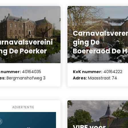
Carnavalsvere
rnavalsvereini
ging De
ng De Poerker
Boereraod De H
 nummer:
40164035
KvK nummer:
40164222
es:
Bergmanshofweg 3
Adres:
Maasstraat 74
ADVERTENTIE
VIBE voor