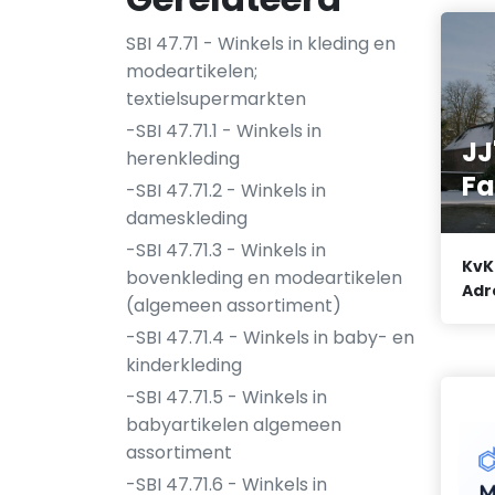
SBI 47.71 - Winkels in kleding en
modeartikelen;
textielsupermarkten
-SBI 47.71.1 - Winkels in
JJ
herenkleding
Fa
-SBI 47.71.2 - Winkels in
dameskleding
-SBI 47.71.3 - Winkels in
KvK
bovenkleding en modeartikelen
Adr
(algemeen assortiment)
-SBI 47.71.4 - Winkels in baby- en
kinderkleding
-SBI 47.71.5 - Winkels in
babyartikelen algemeen
assortiment
-SBI 47.71.6 - Winkels in