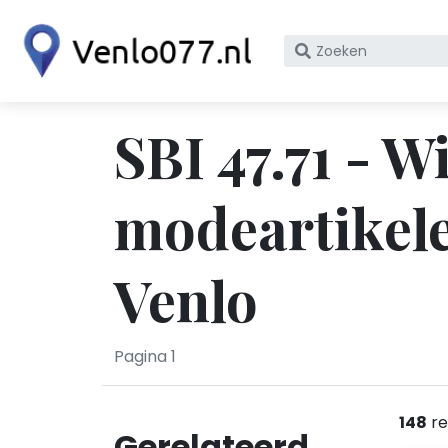
Zoek
op
bedrijfsnaam
of
SBI 47.71 - W
KvK
nummer
modeartikele
Venlo
Pagina 1
148
re
Gerelateerd