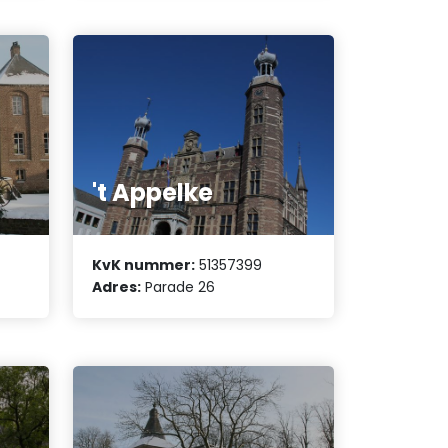
't Appelke
KvK nummer:
51357399
Adres:
Parade 26