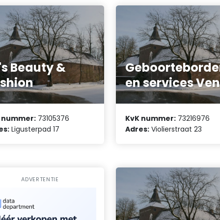
's Beauty &
Geboorteborde
shion
en services Ven
 nummer:
73105376
KvK nummer:
73216976
es:
Ligusterpad 17
Adres:
Violierstraat 23
ADVERTENTIE