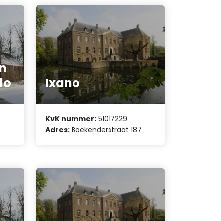
n
lo
Ixano
KvK nummer:
51017229
Adres:
Boekenderstraat 187