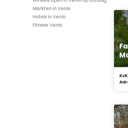
Winkels open in Venlo op zondag
Markten in Venlo
Hotels in Venlo
Fitness Venlo
Fa
M
KvK
Adr