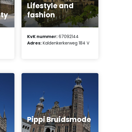
Lifestyle and
ty
fashion
KvK nummer:
67092144
Adres:
Kaldenkerkerweg 184 V
Pippi Bruidsmode