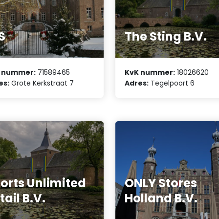
S
The Sting B.V.
 nummer:
71589465
KvK nummer:
18026620
es:
Grote Kerkstraat 7
Adres:
Tegelpoort 6
orts Unlimited
ONLY Stores
tail B.V.
Holland B.V.