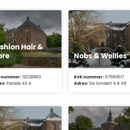
shion Hair &
ore
Nobs & Wellies
 nummer:
12028963
KvK nummer:
67660517
es:
Parade 43 A
Adres:
De Sondert 4 B 49