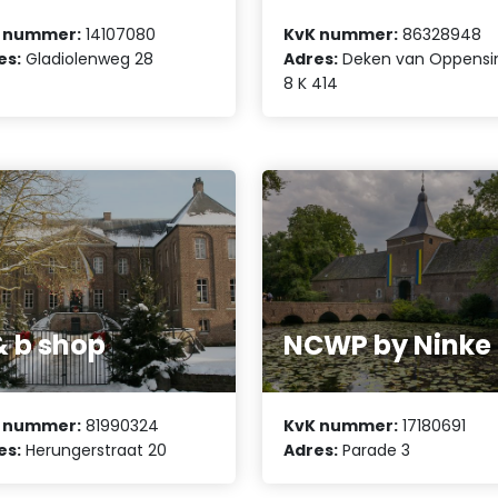
 nummer:
14107080
KvK nummer:
86328948
es:
Gladiolenweg 28
Adres:
Deken van Oppensi
8 K 414
& b shop
NCWP by Ninke
 nummer:
81990324
KvK nummer:
17180691
es:
Herungerstraat 20
Adres:
Parade 3