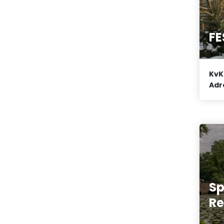
FE
KvK
Adr
Sp
Re