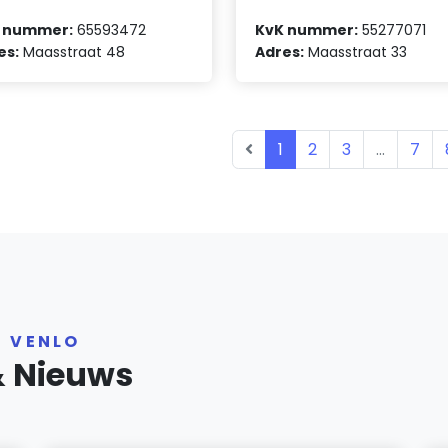
 nummer:
65593472
KvK nummer:
55277071
es:
Maasstraat 48
Adres:
Maasstraat 33
1
2
3
...
7
R VENLO
& Nieuws