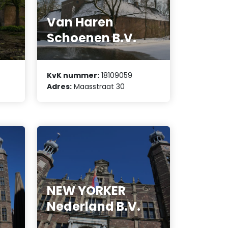
Van Haren
Schoenen B.V.
KvK nummer:
18109059
Adres:
Maasstraat 30
NEW YORKER
Nederland B.V.