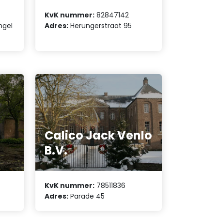
KvK nummer:
82847142
ngel
Adres:
Herungerstraat 95
Calico Jack Venlo
B.V.
KvK nummer:
78511836
Adres:
Parade 45