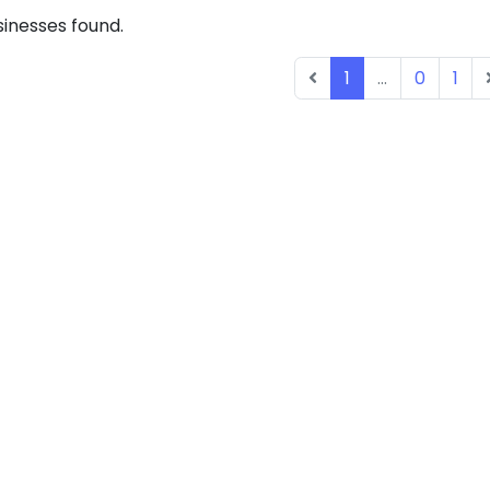
inesses found.
1
...
0
1