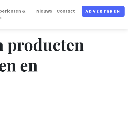
berichten &
Nieuws
Contact
ADVERTEREN
s
an producten
en en