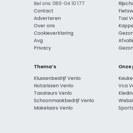
Bel ons: 085-04 10 177
Rijsch
Contact
Fietsw
Adverteren
Taxi V
Over ons
Kappe
Cookieverklaring
Gezon
Avg
Afvall
Privacy
Gezon
Thema’s
Onze 
Klussenbedrijf Venlo
Keuke
Notarissen Venlo
Vca V
Taxateurs Venlo
Kledin
Schoonmaakbedrijf Venlo
Websi
Makelaars Venlo
Sport