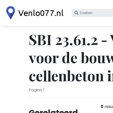
Zoek
op
bedrijfsnaam
of
SBI 23.61.2 
KvK
nummer
voor de bouw
cellenbeton 
Pagina 1
0
resu
Gerelateerd