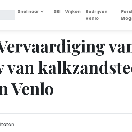
Snel naar
SBI
Wijken
Bedrijven
Pers
Venlo
Blog
- Vervaardiging v
 van kalkzandste
in Venlo
ltaten