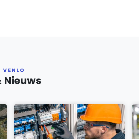
R VENLO
& Nieuws