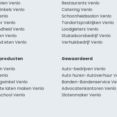
olen Venlo
Restaurants Venlo
inkels Venlo
Catering Venlo
enlo
Schoonheidssalon Venlo
r Venlo
Tandartspraktijken Venlo
dheid Venlo
Loodgieters Venlo
en Venlo
Stukadoorsbedrijf Venlo
d eten Venlo
Verhuisbedrijf Venlo
producten
Gewaardeerd
n Venlo
Auto-bedrijven Venlo
enlo
Auto huren-Autoverhuur V
gwinkel Venlo
Banden-Bandenservice Ve
te laten maken Venlo
Advocatenkantoren Venlo
school Venlo
Slotenmaker Venlo