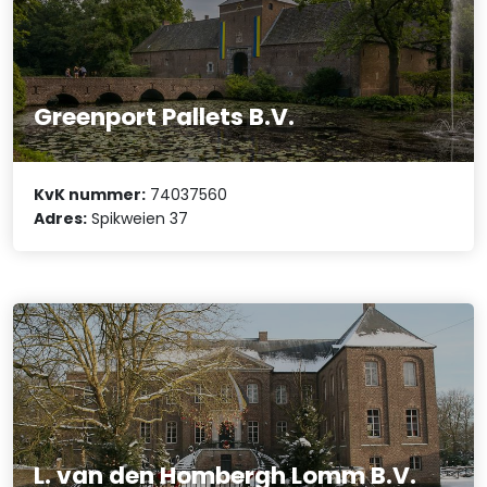
Greenport Pallets B.V.
KvK nummer:
74037560
Adres:
Spikweien 37
L. van den Hombergh Lomm B.V.