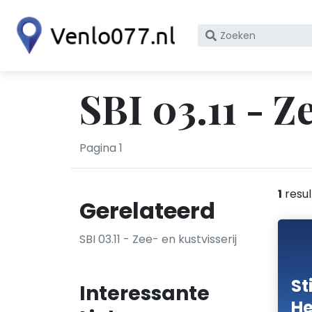
Zoek
op
bedrijfsnaam
of
SBI 03.11 - Z
KvK
nummer
Pagina 1
1
resul
Gerelateerd
SBI 03.11 - Zee- en kustvisserij
St
Interessante
He