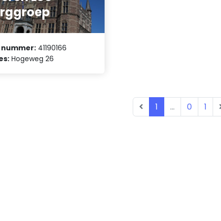
rggroep
 nummer:
41190166
es:
Hogeweg 26
1
...
0
1