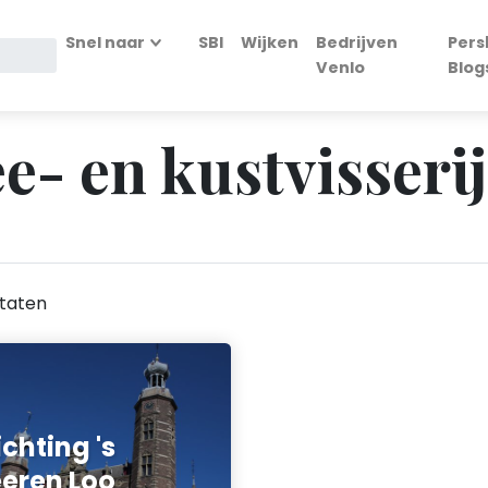
Snel naar
SBI
Wijken
Bedrijven
Pers
Venlo
Blog
ee- en kustvisserij
taten
ichting 's
eren Loo