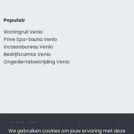
Populair
Woningruil Venlo
Prive Spa-Sauna Venlo
Incassobureau Venlo
Bedrijfsruimte Venlo
Ongediertebestrijding Venlo
© 2019 - 2026 Realisatie en SEO door
SEO-bureau
Lion
Internet. Betaal alleen voor bewezen resultaten?
SEO
We gebruiken cookies om jouw ervaring met deze