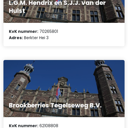
L.G.M. Hendrix en S.J.J. van der
Hulst
KvK nummer:
70265801
Adres:
Berkter Hei 3
Brookberries Tegelseweg B.V.
KvK nummer:
62108808