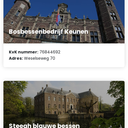
Bosbessenbedrijf Keunen
KvK nummer:
76844692
Adres:
Weselseweg 70
Steegh blauwe bessen