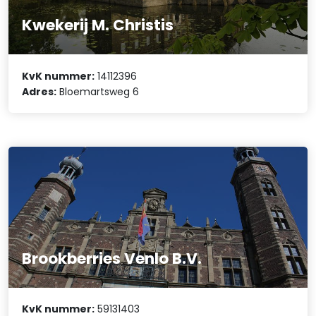
Kwekerij M. Christis
KvK nummer:
14112396
Adres:
Bloemartsweg 6
Brookberries Venlo B.V.
KvK nummer:
59131403