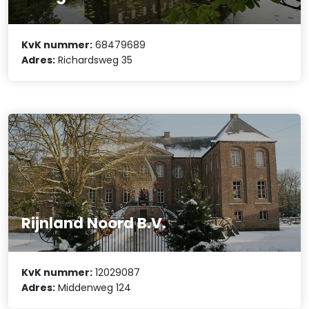
KvK nummer:
68479689
Adres:
Richardsweg 35
Rijnland Noord B.V.
KvK nummer:
12029087
Adres:
Middenweg 124