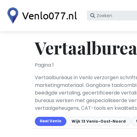
Zoek
op
bedrijfsnaam
of
Vertaalburea
KvK
nummer
Pagina 1
Vertaalbureaus in Venlo verzorgen schrifte
marketingmateriaal. Gangbare taalcombina
beëdigde vertaling, gecertificeerde vertal
bureaus werken met gespecialiseerde verta
vertaalgeheugens, CAT-tools en kwaliteitsbo
Heel Venlo
Wijk 13 Venlo-Oost-Noord