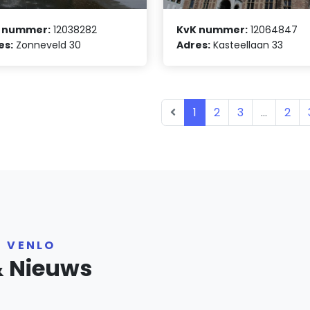
 nummer:
12038282
KvK nummer:
12064847
es:
Zonneveld 30
Adres:
Kasteellaan 33
1
2
3
...
2
R VENLO
& Nieuws