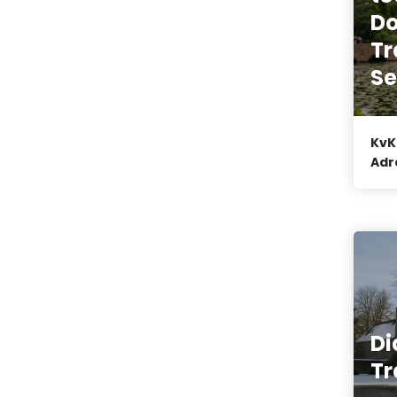
Do
Tr
Se
KvK
Adr
D
Tr