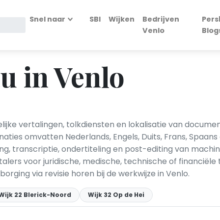
Snel naar
SBI
Wijken
Bedrijven
Pers
Venlo
Blog
u in Venlo
lijke vertalingen, tolkdiensten en lokalisatie van docume
ties omvatten Nederlands, Engels, Duits, Frans, Spaans 
ing, transcriptie, ondertiteling en post-editing van machi
lers voor juridische, medische, technische of financiële
rging via revisie horen bij de werkwijze in Venlo.
Wijk 22 Blerick-Noord
Wijk 32 Op de Hei