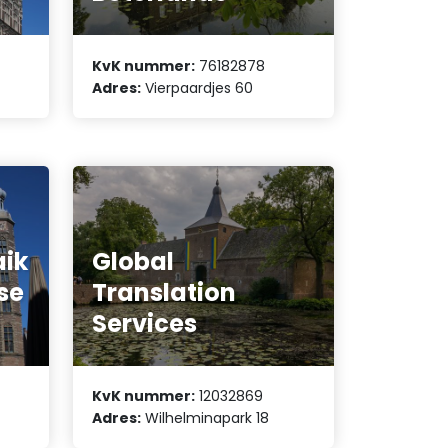
KvK nummer:
76182878
Adres:
Vierpaardjes 60
aik
Global
se
Translation
Services
KvK nummer:
12032869
Adres:
Wilhelminapark 18