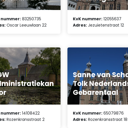
 nummer:
83250735
KvK nummer:
12055637
es:
Oscar Leeuwlaan 22
Adres:
Jezuïetenstraat 12
GW
Sanne van Sch
ministratiekan
Tolk Nederland
or
Gebarentaal
 nummer:
14108422
KvK nummer:
65079876
es:
Rozenkransstraat 2
Adres:
Rozenkransstraat 18