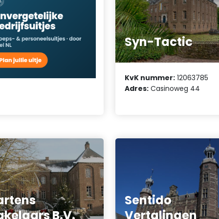
Syn-Tactic
KvK nummer:
12063785
Adres:
Casinoweg 44
rtens
Sentido
kelaars B.V.
Vertalingen