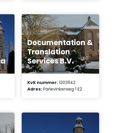
Documentation &
Translation
sa
Services B.V.
KvK nummer:
12031142
Adres:
Parlevinkerweg 1 E2