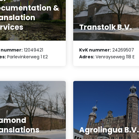
cumentation &
anslation
rvices
Transtolk B.V.
 nummer:
12049421
KvK nummer:
24269507
es:
Parlevinkerweg 1 E2
Adres:
Venrayseweg 118 E
iamond
anslations
Agrolingua B.V