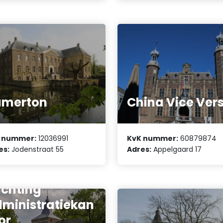
amerton
China Vice Ver
 nummer:
12036991
KvK nummer:
60879874
es:
Jodenstraat 55
Adres:
Appelgaard 17
ichting
ministratiekan
or