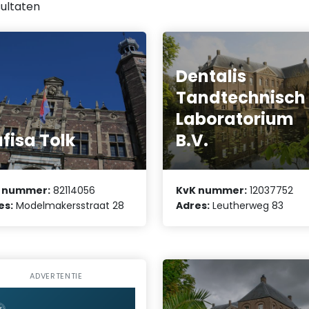
ultaten
Dentalis
Tandtechnisch
Laboratorium
fisa Tolk
B.V.
 nummer:
82114056
KvK nummer:
12037752
es:
Modelmakersstraat 28
Adres:
Leutherweg 83
ADVERTENTIE