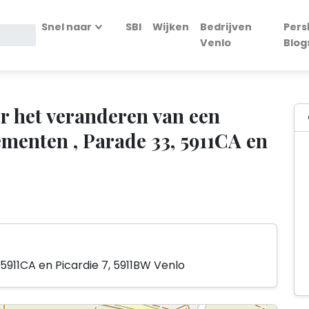
Snel naar
SBI
Wijken
Bedrijven
Pers
Venlo
Blog
 het veranderen van een
menten , Parade 33, 5911CA en
 5911CA en Picardie 7, 5911BW Venlo