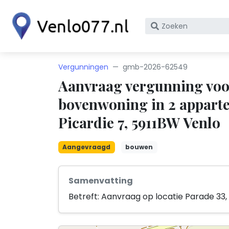
Zoek
op
bedrijfsnaam
of
Vergunningen
gmb-2026-62549
KvK
Aanvraag vergunning voor
nummer
bovenwoning in 2 apparte
Picardie 7, 5911BW Venlo
Aangevraagd
bouwen
Samenvatting
Betreft: Aanvraag op locatie Parade 33,