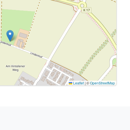
Leaflet
|
©
OpenStreetMap