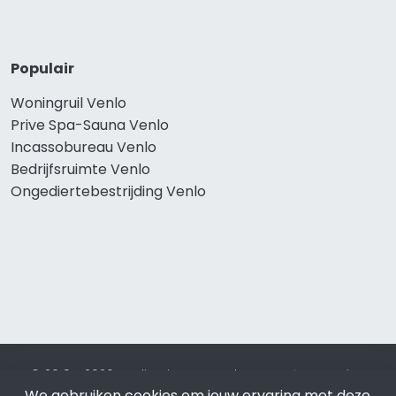
Populair
Woningruil Venlo
Prive Spa-Sauna Venlo
Incassobureau Venlo
Bedrijfsruimte Venlo
Ongediertebestrijding Venlo
© 2019 - 2026 Realisatie en SEO door
SEO-bureau
Lion
We gebruiken cookies om jouw ervaring met deze
Internet. Betaal alleen voor bewezen resultaten?
SEO