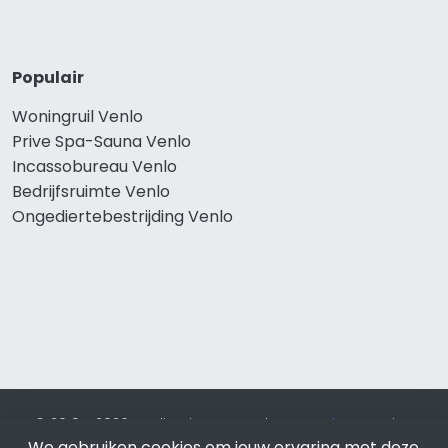
Populair
Woningruil Venlo
Prive Spa-Sauna Venlo
Incassobureau Venlo
Bedrijfsruimte Venlo
Ongediertebestrijding Venlo
© 2019 - 2026 Realisatie en SEO door
SEO-bureau
Lion
We gebruiken cookies om jouw ervaring met deze
Internet. Betaal alleen voor bewezen resultaten?
SEO